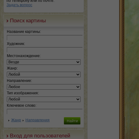
по телефону или по почте.
Задать вопрос
Поиск картины
Название картины:
Художник:
Местонахождение:
Жанр:
Направление:
Тип изображения:
Ключевое слово:
Жанр
Направления
Вход для пользователей