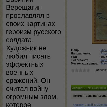
Верещагин
прославлял в
своих картинах
героизм русского
солдата.
Художник не
Жанр:
Мужс
Направление:
Ака
любил писать
Год:
187
Тип объекта:
Кар
эффектных
Местонахождение:
Тюме
Голосов:
военных
сражений. Он
считал войну
огромным злом,
Комментарии пользова
которое
Оставить свой коммент