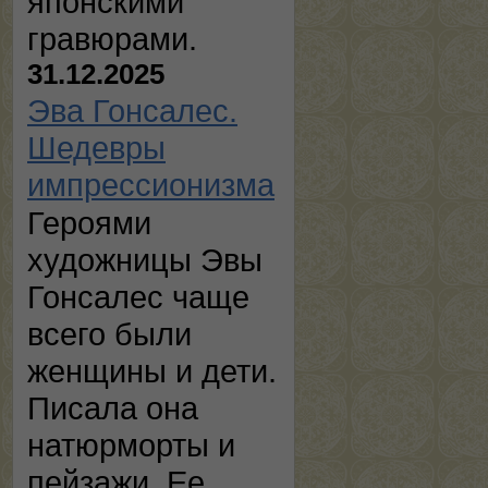
японскими
гравюрами.
31.12.2025
Эва Гонсалес.
Шедевры
импрессионизма
Героями
художницы Эвы
Гонсалес чаще
всего были
женщины и дети.
Писала она
натюрморты и
пейзажи. Ее