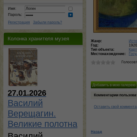
Имя:
Пароль:
Регистрация
Забыли пароль?
Колонка хранителя музея
Жанр:
Исто
Год:
192
Тип объекта:
Кар
Местонахождение:
Госу
Голосов:
27.01.2026
Комментарии пользова
Василий
Оставить свой коммент
Верещагин.
Великие полотна
Назад
Василий