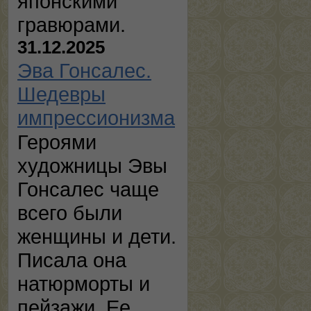
японскими
гравюрами.
31.12.2025
Эва Гонсалес.
Шедевры
импрессионизма
Героями
художницы Эвы
Гонсалес чаще
всего были
женщины и дети.
Писала она
натюрморты и
пейзажи. Ее