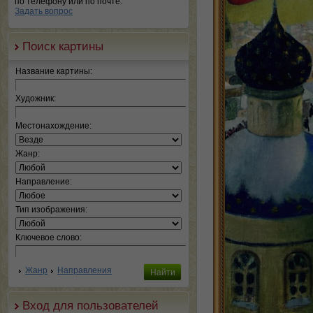
по телефону или по почте.
Задать вопрос
Поиск картины
Название картины:
Художник:
Местонахождение:
Жанр:
Направление:
Тип изображения:
Ключевое слово:
Жанр
Направления
Вход для пользователей