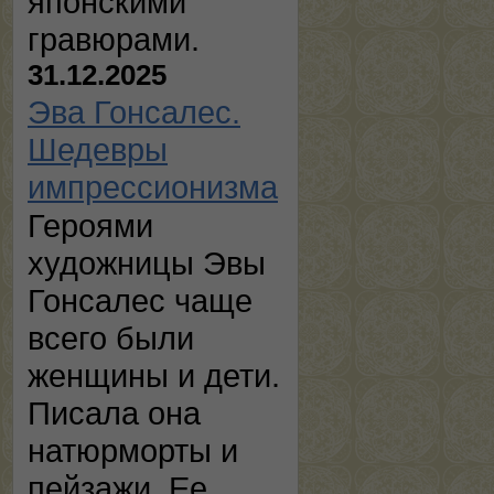
японскими
гравюрами.
31.12.2025
Эва Гонсалес.
Шедевры
импрессионизма
Героями
художницы Эвы
Гонсалес чаще
всего были
женщины и дети.
Писала она
натюрморты и
пейзажи. Ее