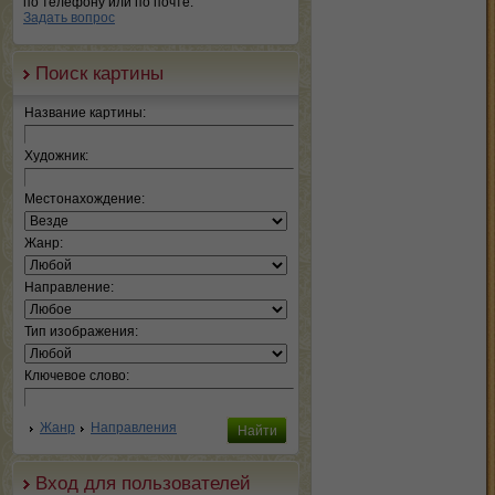
по телефону или по почте.
Задать вопрос
Поиск картины
Название картины:
Художник:
Местонахождение:
Жанр:
Направление:
Тип изображения:
Ключевое слово:
Жанр
Направления
Вход для пользователей