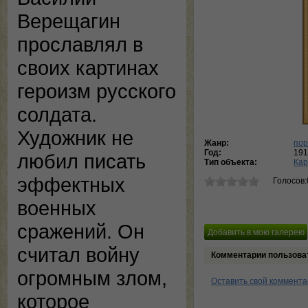
Верещагин
прославлял в
своих картинах
героизм русского
солдата.
Художник не
Жанр:
пор
Год:
191
любил писать
Тип объекта:
Кар
эффектных
Голосов:
военных
сражений. Он
считал войну
Комментарии пользова
огромным злом,
Оставить свой коммент
которое