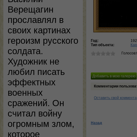
Верещагин
прославлял в
своих картинах
героизм русского
Год:
192
Тип объекта:
Кар
солдата.
Голосов:
Художник не
любил писать
эффектных
Комментарии пользова
военных
Оставить свой коммент
сражений. Он
считал войну
огромным злом,
Назад
которое