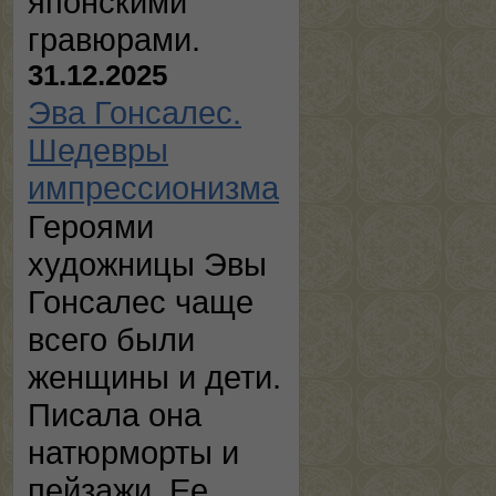
японскими
гравюрами.
31.12.2025
Эва Гонсалес.
Шедевры
импрессионизма
Героями
художницы Эвы
Гонсалес чаще
всего были
женщины и дети.
Писала она
натюрморты и
пейзажи. Ее