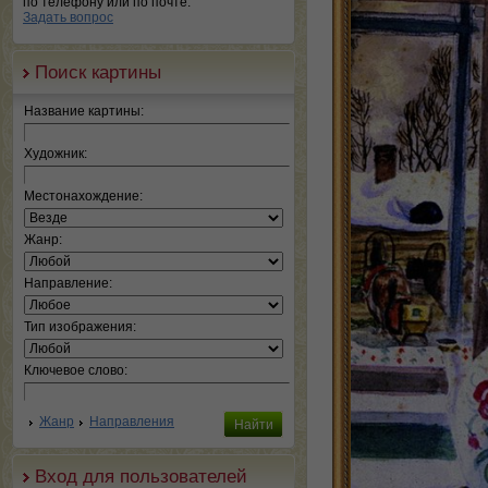
по телефону или по почте.
Задать вопрос
Поиск картины
Название картины:
Художник:
Местонахождение:
Жанр:
Направление:
Тип изображения:
Ключевое слово:
Жанр
Направления
Вход для пользователей