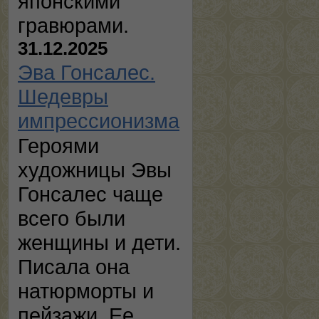
японскими
гравюрами.
31.12.2025
Эва Гонсалес.
Шедевры
импрессионизма
Героями
художницы Эвы
Гонсалес чаще
всего были
женщины и дети.
Писала она
натюрморты и
пейзажи. Ее