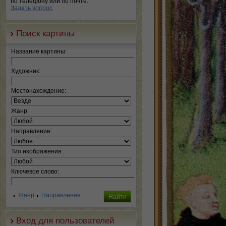
по телефону или по почте.
Задать вопрос
Поиск картины
Название картины:
Художник:
Местонахождение:
Жанр:
Направление:
Тип изображения:
Ключевое слово:
Жанр
Направления
Вход для пользователей