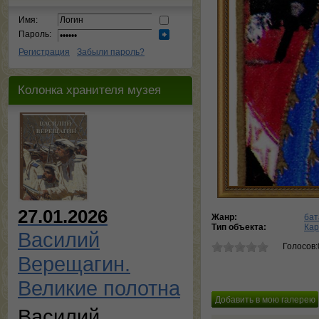
Имя:
Пароль:
Регистрация
Забыли пароль?
Колонка хранителя музея
27.01.2026
Жанр:
бат
Тип объекта:
Кар
Василий
Голосов:
Верещагин.
Великие полотна
Василий