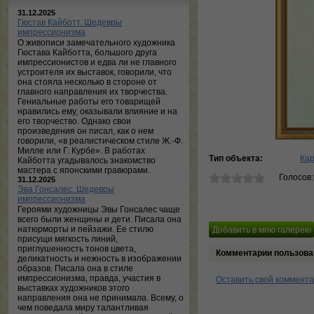
31.12.2025
Гюстав Кайботт. Шедевры
импрессионизма
О живописи замечательного художника
Гюстава Кайботта, большого друга
импрессионистов и едва ли не главного
устроителя их выставок, говорили, что
она стояла несколько в стороне от
главного направления их творчества.
Гениальные работы его товарищей
нравились ему, оказывали влияние и на
его творчество. Однако свои
произведения он писал, как о нем
говорили, «в реалистическом стиле Ж.-Ф.
Милле или Г. Курбе». В работах
Тип объекта:
Ка
Кайботта угадывалось знакомство
мастера с японскими гравюрами.
Голосов
31.12.2025
Эва Гонсалес. Шедевры
импрессионизма
Героями художницы Эвы Гонсалес чаще
всего были женщины и дети. Писала она
натюрморты и пейзажи. Ее стилю
присущи мягкость линий,
приглушенность тонов цвета,
Комментарии пользова
деликатность и нежность в изображении
образов. Писала она в стиле
импрессионизма, правда, участия в
Оставить свой коммент
выставках художников этого
направления она не принимала. Всему, о
чем поведала миру талантливая