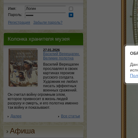
Имя:
Пароль:
Регистрация
Забыли пароль?
Колонка хранителя музея
27.01.2026
ОБ
Василий Верещагин.
Великие полотна
Дан
Василий Верещагин
прославлял в своих
исп
картинах героизм
Пол
русского солдата.
Художник не любил
писать эффектных
военных сражений.
Он считал войну огромным злом,
которое привносит в жизнь людей
разруху и смерть, и его полотна именно
так войну и показывают.
Далее
Все статьи
Афиша