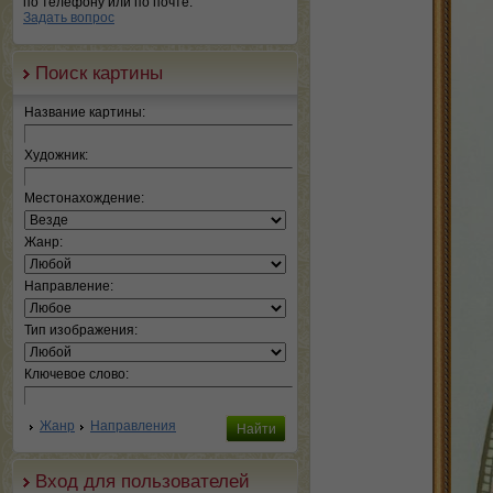
по телефону или по почте.
Задать вопрос
Поиск картины
Название картины:
Художник:
Местонахождение:
Жанр:
Направление:
Тип изображения:
Ключевое слово:
Жанр
Направления
Вход для пользователей