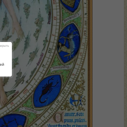
акрыть
шей