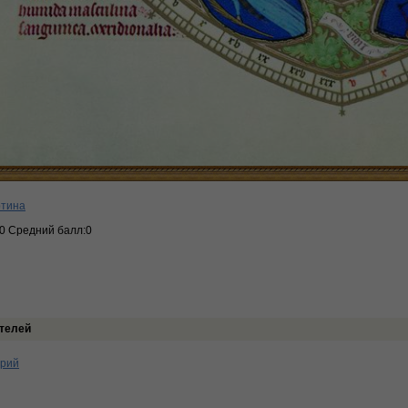
ртина
:0 Средний балл:0
телей
арий