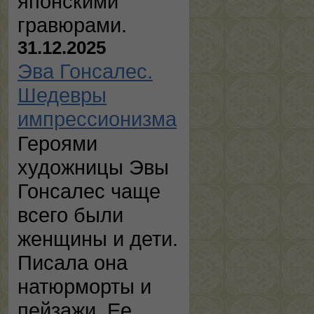
японскими
гравюрами.
31.12.2025
Эва Гонсалес.
Шедевры
импрессионизма
Героями
художницы Эвы
Гонсалес чаще
всего были
женщины и дети.
Писала она
натюрморты и
пейзажи. Ее