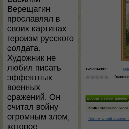
Верещагин
прославлял в
своих картинах
героизм русского
солдата.
Художник не
любил писать
Тип объекта:
Кар
эффектных
Голосов:
военных
сражений. Он
считал войну
Комментарии пользова
огромным злом,
Оставить свой коммент
которое