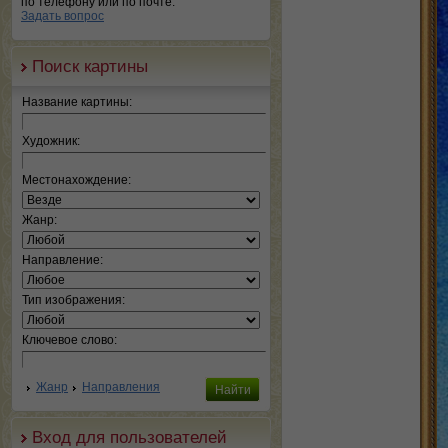
по телефону или по почте.
Задать вопрос
Поиск картины
Название картины:
Художник:
Местонахождение:
Жанр:
Направление:
Тип изображения:
Ключевое слово:
Жанр
Направления
Вход для пользователей