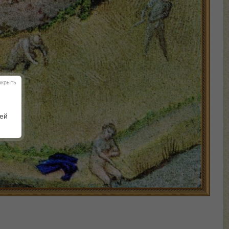
акрыть
шей