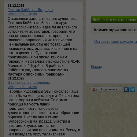
31.12.2025
Гюстав Кайботт. Шедевры
импрессионизма
О живописи замечательного художника
Гюстава Кайботта, большого друга
импрессионистов и едва ли не главного
Комментарии пользова
устроителя их выставок, говорили, что
она стояла несколько в стороне от
главного направления их творчества.
Оставить свой коммент
Гениальные работы его товарищей
нравились ему, оказывали влияние и на
его творчество. Однако свои
произведения он писал, как о нем
говорили, «в реалистическом стиле Ж.-Ф.
Милле или Г. Курбе». В работах
Назад
Кайботта угадывалось знакомство
мастера с японскими гравюрами.
31.12.2025
Эва Гонсалес. Шедевры
импрессионизма
Поделиться…
Героями художницы Эвы Гонсалес чаще
всего были женщины и дети. Писала она
натюрморты и пейзажи. Ее стилю
присущи мягкость линий,
приглушенность тонов цвета,
деликатность и нежность в изображении
образов. Писала она в стиле
импрессионизма, правда, участия в
выставках художников этого
направления она не принимала. Всему, о
чем поведала миру талантливая