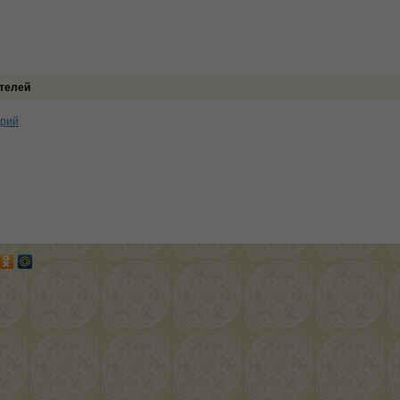
телей
арий