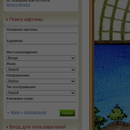
по телефону или по почте.
Задать вопрос
Поиск картины
Название картины:
Художник:
Местонахождение:
Жанр:
Направление:
Тип изображения:
Ключевое слово:
Жанр
Направления
Вход для пользователей