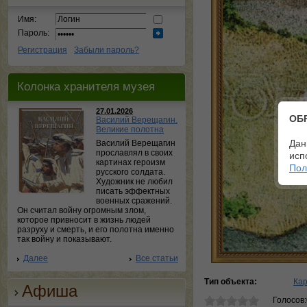
Имя:
Пароль:
Регистрация
Забыли пароль?
Колонка хранителя музея
27.01.2026
ОБ
Василий Верещагин.
Великие полотна
Дан
Василий Верещагин
прославлял в своих
исп
картинах героизм
Пол
русского солдата.
Художник не любил
писать эффектных
военных сражений.
Он считал войну огромным злом,
которое привносит в жизнь людей
разруху и смерть, и его полотна именно
так войну и показывают.
Далее
Все статьи
Тип объекта:
Ка
Афиша
Голосов