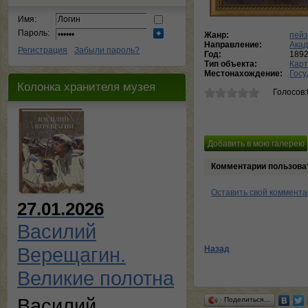
Имя:
Пароль:
Жанр:
пей
Направление:
Ака
Регистрация
Забыли пароль?
Год:
189
Тип объекта:
Кар
Местонахождение:
Госу
Колонка хранителя музея
Голосов:
Комментарии пользова
Оставить свой коммент
27.01.2026
Василий
Верещагин.
Назад
Великие полотна
Василий
Поделиться…