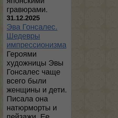
японскими
гравюрами.
31.12.2025
Эва Гонсалес.
Шедевры
импрессионизма
Героями
художницы Эвы
Гонсалес чаще
всего были
женщины и дети.
Писала она
натюрморты и
пейзажи. Ее