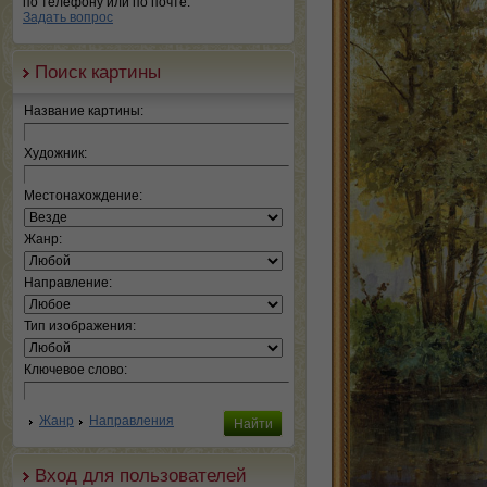
по телефону или по почте.
Задать вопрос
Поиск картины
Название картины:
Художник:
Местонахождение:
Жанр:
Направление:
Тип изображения:
Ключевое слово:
Жанр
Направления
Вход для пользователей