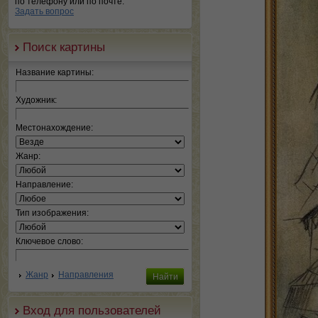
по телефону или по почте.
Задать вопрос
Поиск картины
Название картины:
Художник:
Местонахождение:
Жанр:
Направление:
Тип изображения:
Ключевое слово:
Жанр
Направления
Вход для пользователей