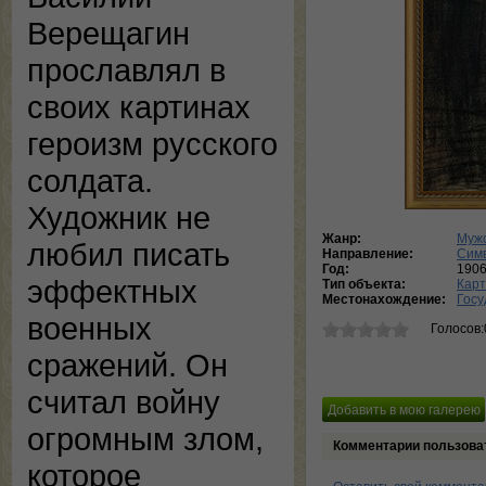
Верещагин
прославлял в
своих картинах
героизм русского
солдата.
Художник не
Жанр:
Мужс
любил писать
Направление:
Сим
Год:
190
эффектных
Тип объекта:
Кар
Местонахождение:
Госу
военных
Голосов:
сражений. Он
считал войну
огромным злом,
Комментарии пользова
которое