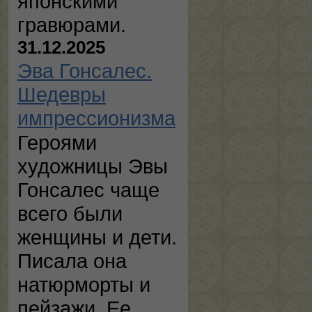
японскими
гравюрами.
31.12.2025
Эва Гонсалес.
Шедевры
импрессионизма
Героями
художницы Эвы
Гонсалес чаще
всего были
женщины и дети.
Писала она
натюрморты и
пейзажи. Ее