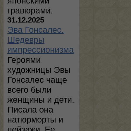
японскими
гравюрами.
31.12.2025
Эва Гонсалес.
Шедевры
импрессионизма
Героями
художницы Эвы
Гонсалес чаще
всего были
женщины и дети.
Писала она
натюрморты и
пейзажи. Ее