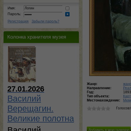
Имя:
Пароль:
Регистрация
Забыли пароль?
Колонка хранителя музея
Жанр:
жанр
27.01.2026
Направление:
Реа
Год:
1893
Василий
Тип объекта:
Кар
Местонахождение:
Мемо
Верещагин.
Голосов:
Великие полотна
Василий