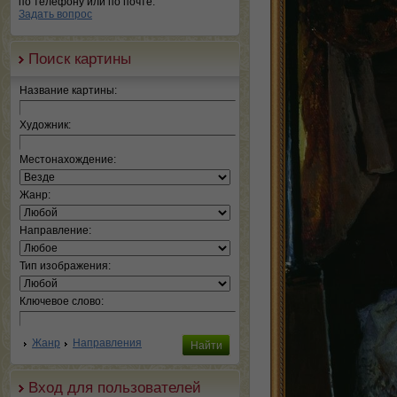
по телефону или по почте.
Задать вопрос
Поиск картины
Название картины:
Художник:
Местонахождение:
Жанр:
Направление:
Тип изображения:
Ключевое слово:
Жанр
Направления
Вход для пользователей