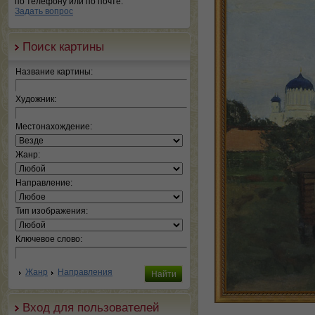
по телефону или по почте.
Задать вопрос
Поиск картины
Название картины:
Художник:
Местонахождение:
Жанр:
Направление:
Тип изображения:
Ключевое слово:
Жанр
Направления
Вход для пользователей