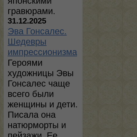
японскими
гравюрами.
31.12.2025
Эва Гонсалес.
Шедевры
импрессионизма
Героями
художницы Эвы
Гонсалес чаще
всего были
женщины и дети.
Писала она
натюрморты и
пейзажи. Ее