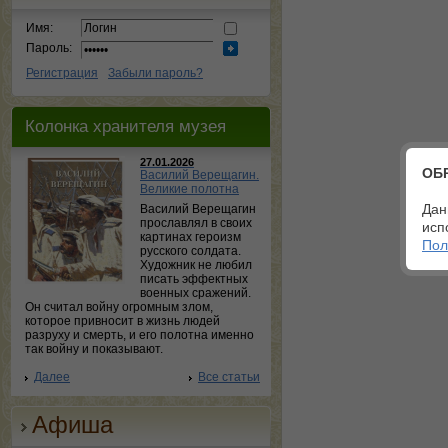
Имя:
Пароль:
Регистрация
Забыли пароль?
Колонка хранителя музея
27.01.2026
ОБ
Василий Верещагин.
Великие полотна
Дан
Василий Верещагин
прославлял в своих
исп
картинах героизм
Пол
русского солдата.
Художник не любил
писать эффектных
военных сражений.
Он считал войну огромным злом,
которое привносит в жизнь людей
разруху и смерть, и его полотна именно
так войну и показывают.
Далее
Все статьи
Афиша