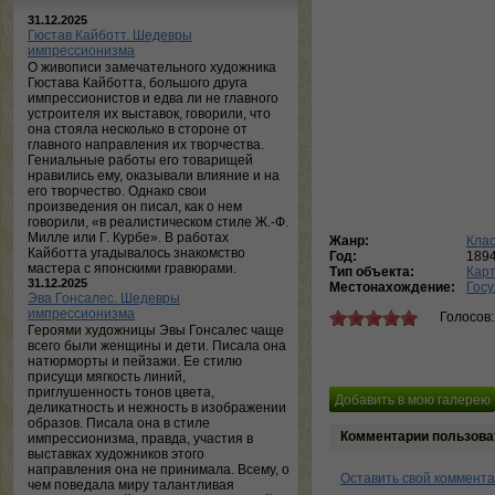
31.12.2025
Гюстав Кайботт. Шедевры
импрессионизма
О живописи замечательного художника
Гюстава Кайботта, большого друга
импрессионистов и едва ли не главного
устроителя их выставок, говорили, что
она стояла несколько в стороне от
главного направления их творчества.
Гениальные работы его товарищей
нравились ему, оказывали влияние и на
его творчество. Однако свои
произведения он писал, как о нем
говорили, «в реалистическом стиле Ж.-Ф.
Милле или Г. Курбе». В работах
Жанр:
Клас
Кайботта угадывалось знакомство
Год:
189
мастера с японскими гравюрами.
Тип объекта:
Кар
31.12.2025
Местонахождение:
Госу
Эва Гонсалес. Шедевры
импрессионизма
Голосов
Героями художницы Эвы Гонсалес чаще
всего были женщины и дети. Писала она
натюрморты и пейзажи. Ее стилю
присущи мягкость линий,
приглушенность тонов цвета,
деликатность и нежность в изображении
образов. Писала она в стиле
Комментарии пользова
импрессионизма, правда, участия в
выставках художников этого
направления она не принимала. Всему, о
Оставить свой коммент
чем поведала миру талантливая