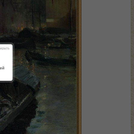
акрыть
шей