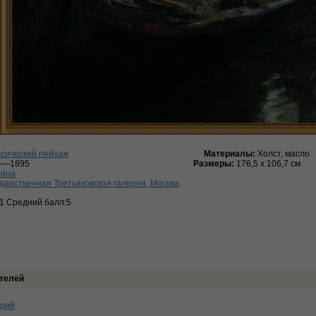
сический пейзаж
Материалы:
Холст, масло
4—1895
Размеры:
176,5 х 106,7 см
тина
дарственная Третьяковская галерея, Москва
:1 Средний балл:5
телей
арий