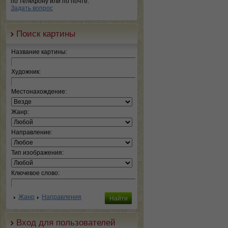
по телефону или по почте.
Задать вопрос
Поиск картины
Название картины:
Художник:
Местонахождение:
Жанр:
Направление:
Тип изображения:
Ключевое слово:
Жанр
Направления
Вход для пользователей