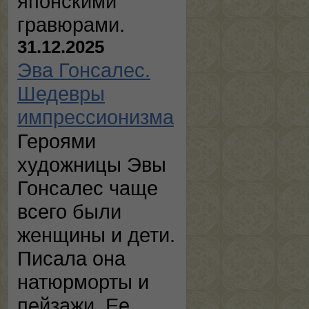
японскими
гравюрами.
31.12.2025
Эва Гонсалес.
Шедевры
импрессионизма
Героями
художницы Эвы
Гонсалес чаще
всего были
женщины и дети.
Писала она
натюрморты и
пейзажи. Ее