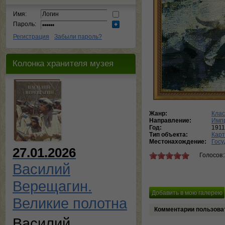
Имя:
Пароль:
Регистрация
Забыли пароль?
Колонка хранителя музея
Жанр:
Клас
Направление:
Имп
Год:
1911
Тип объекта:
Кар
Местонахождение:
Госу
27.01.2026
Голосов:
Василий
Верещагин.
Великие полотна
Комментарии пользова
Василий