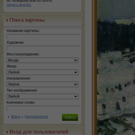
по телефону или по почте.
Задать вопрос
Поиск картины
Название картины:
Художник:
Местонахождение:
Жанр:
Направление:
Тип изображения:
Ключевое слово:
Жанр
Направления
Вход для пользователей