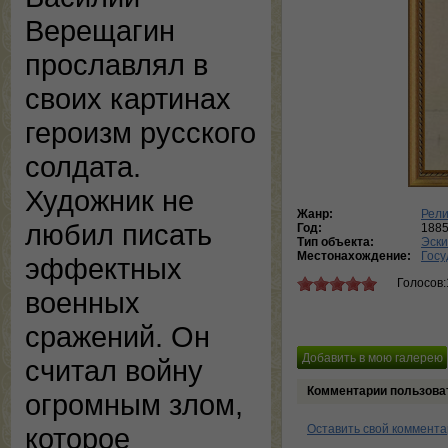
Верещагин
прославлял в
своих картинах
героизм русского
солдата.
Художник не
Жанр:
Рели
любил писать
Год:
188
Тип объекта:
Эски
Местонахождение:
Госу
эффектных
Голосов:
военных
сражений. Он
считал войну
Комментарии пользова
огромным злом,
Оставить свой коммент
которое