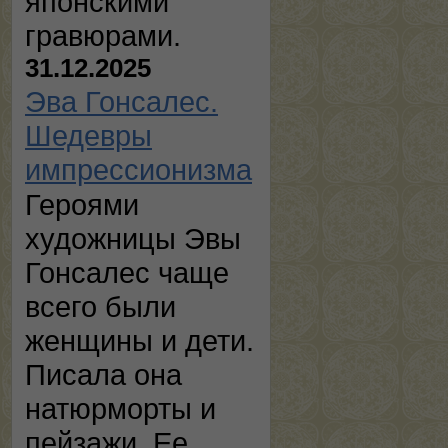
японскими
гравюрами.
31.12.2025
Эва Гонсалес.
Шедевры
импрессионизма
Героями
художницы Эвы
Гонсалес чаще
всего были
женщины и дети.
Писала она
натюрморты и
пейзажи. Ее