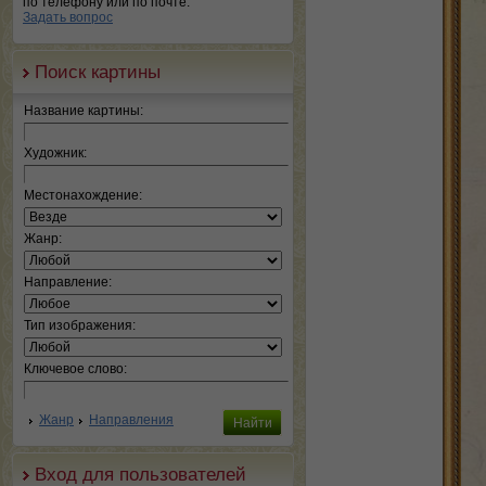
по телефону или по почте.
Задать вопрос
Поиск картины
Название картины:
Художник:
Местонахождение:
Жанр:
Направление:
Тип изображения:
Ключевое слово:
Жанр
Направления
Вход для пользователей