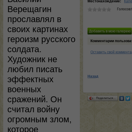
Местонахождение:
Капе
Верещагин
Голосов:
прославлял в
своих картинах
героизм русского
Комментарии пользова
солдата.
Оставить свой коммент
Художник не
любил писать
Назад
эффектных
военных
сражений. Он
Поделиться…
считал войну
огромным злом,
которое