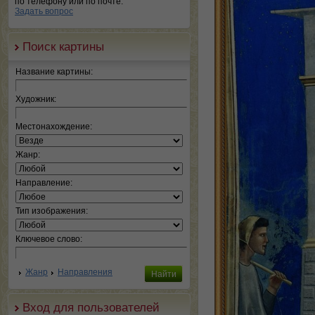
по телефону или по почте.
Задать вопрос
Поиск картины
Название картины:
Художник:
Местонахождение:
Жанр:
Направление:
Тип изображения:
Ключевое слово:
Жанр
Направления
Вход для пользователей