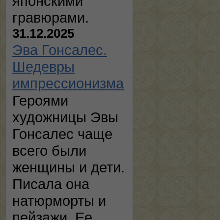
японскими
гравюрами.
31.12.2025
Эва Гонсалес.
Шедевры
импрессионизма
Героями
художницы Эвы
Гонсалес чаще
всего были
женщины и дети.
Писала она
натюрморты и
пейзажи. Ее