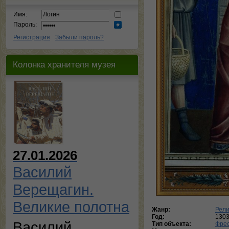
Имя:
Пароль:
Регистрация
Забыли пароль?
Колонка хранителя музея
27.01.2026
Василий
Верещагин.
Великие полотна
Жанр:
Рели
Год:
130
Василий
Тип объекта:
Фре