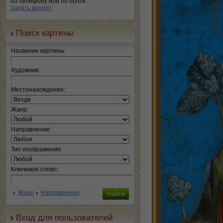
по телефону или по почте.
Задать вопрос
Поиск картины
Название картины:
Художник:
Местонахождение:
Жанр:
Направление:
Тип изображения:
Ключевое слово:
Жанр
Направления
Вход для пользователей