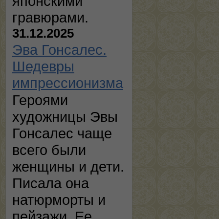
японскими
гравюрами.
31.12.2025
Эва Гонсалес.
Шедевры
импрессионизма
Героями
художницы Эвы
Гонсалес чаще
всего были
женщины и дети.
Писала она
натюрморты и
пейзажи. Ее