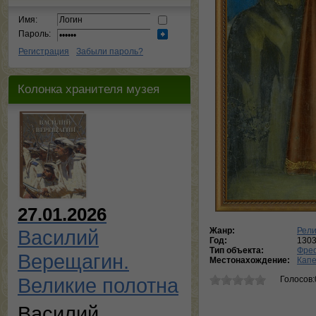
Имя:
Пароль:
Регистрация
Забыли пароль?
Колонка хранителя музея
27.01.2026
Жанр:
Рели
Василий
Год:
130
Тип объекта:
Фре
Верещагин.
Местонахождение:
Капе
Великие полотна
Голосов:
Василий