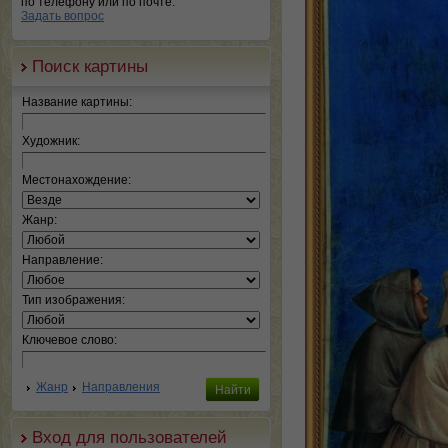
по телефону или по почте.
Задать вопрос
Поиск картины
Название картины:
Художник:
Местонахождение:
Жанр:
Направление:
Тип изображения:
Ключевое слово:
Жанр
Направления
Вход для пользователей