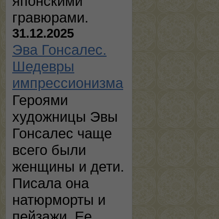
японскими
гравюрами.
31.12.2025
Эва Гонсалес.
Шедевры
импрессионизма
Героями
художницы Эвы
Гонсалес чаще
всего были
женщины и дети.
Писала она
натюрморты и
пейзажи. Ее