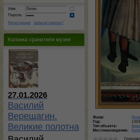
Имя:
Пароль:
Регистрация
Забыли пароль?
Колонка хранителя музея
27.01.2026
Василий
Верещагин.
Жанр:
Рели
Год:
130
Великие полотна
Тип объекта:
Фре
Местонахождение:
Капе
Василий
Голосов: