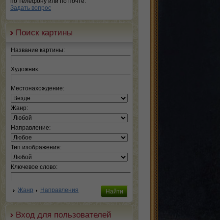
по телефону или по почте.
Задать вопрос
Поиск картины
Название картины:
Художник:
Местонахождение:
Жанр:
Направление:
Тип изображения:
Ключевое слово:
Жанр
Направления
Вход для пользователей