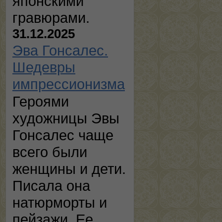
японскими
гравюрами.
31.12.2025
Эва Гонсалес.
Шедевры
импрессионизма
Героями
художницы Эвы
Гонсалес чаще
всего были
женщины и дети.
Писала она
натюрморты и
пейзажи. Ее