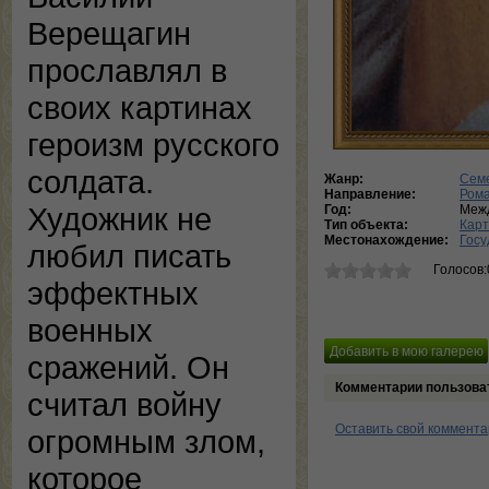
Верещагин
прославлял в
своих картинах
героизм русского
солдата.
Жанр:
Сем
Направление:
Ром
Художник не
Год:
Межд
Тип объекта:
Кар
Местонахождение:
Госу
любил писать
Голосов:
эффектных
военных
сражений. Он
Комментарии пользова
считал войну
Оставить свой коммент
огромным злом,
которое