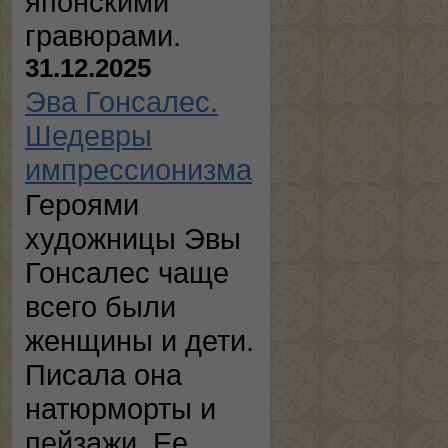
японскими
гравюрами.
31.12.2025
Эва Гонсалес.
Шедевры
импрессионизма
Героями
художницы Эвы
Гонсалес чаще
всего были
женщины и дети.
Писала она
натюрморты и
пейзажи. Ее