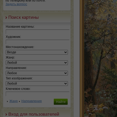
по телефону или по почте.
Задать вопрос
Поиск картины
Название картины:
Художник:
Местонахождение:
Жанр:
Направление:
Тип изображения:
Ключевое слово:
Жанр
Направления
Вход для пользователей