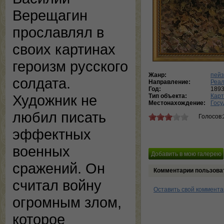
Верещагин
прославлял в
своих картинах
героизм русского
Жанр:
пей
солдата.
Направление:
Реа
Год:
189
Художник не
Тип объекта:
Кар
Местонахождение:
Госу
любил писать
Голосов:
эффектных
военных
сражений. Он
Комментарии пользова
считал войну
Оставить свой коммент
огромным злом,
которое