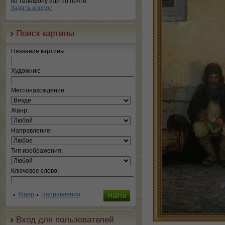
по телефону или по почте.
Задать вопрос
Поиск картины
Название картины:
Художник:
Местонахождение:
Жанр:
Направление:
Тип изображения:
Ключевое слово:
Жанр
Направления
Вход для пользователей