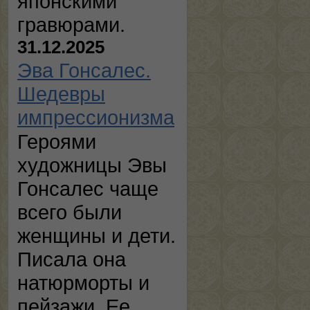
японскими
гравюрами.
31.12.2025
Эва Гонсалес.
Шедевры
импрессионизма
Героями
художницы Эвы
Гонсалес чаще
всего были
женщины и дети.
Писала она
натюрморты и
пейзажи. Ее