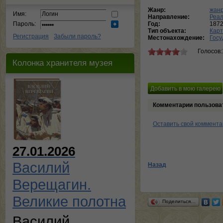
Жанр:
жанр
Имя:
Направление:
Реа
Пароль:
Год:
187
Тип объекта:
Кар
Регистрация
Забыли пароль?
Местонахождение:
Госу
Голосов:
Колонка хранителя музея
Комментарии пользова
Оставить свой коммент
27.01.2026
Василий
Назад
Верещагин.
Великие полотна
Поделиться…
Василий