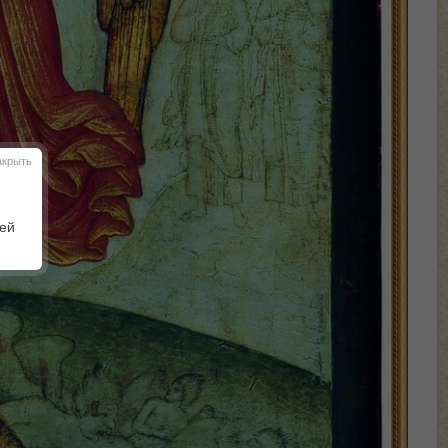
акрыть
шей