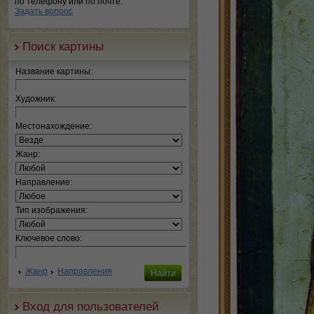
по телефону или по почте.
Задать вопрос
Поиск картины
Название картины:
Художник:
Местонахождение:
Жанр:
Направление:
Тип изображения:
Ключевое слово:
Жанр
Направления
Вход для пользователей