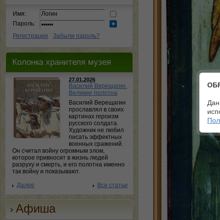
Имя:
Пароль:
Регистрация
Забыли пароль?
Колонка хранителя музея
27.01.2026
ОБ
Василий Верещагин.
Великие полотна
Дан
Василий Верещагин
прославлял в своих
исп
картинах героизм
Пол
русского солдата.
Художник не любил
писать эффектных
военных сражений.
Он считал войну огромным злом,
которое привносит в жизнь людей
разруху и смерть, и его полотна именно
так войну и показывают.
Далее
Все статьи
Афиша