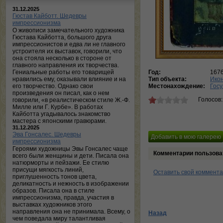
31.12.2025
Гюстав Кайботт. Шедевры
импрессионизма
О живописи замечательного художника
Гюстава Кайботта, большого друга
импрессионистов и едва ли не главного
устроителя их выставок, говорили, что
она стояла несколько в стороне от
главного направления их творчества.
Гениальные работы его товарищей
Год:
167
нравились ему, оказывали влияние и на
Тип объекта:
Ико
его творчество. Однако свои
Местонахождение:
Госу
произведения он писал, как о нем
Голосов
говорили, «в реалистическом стиле Ж.-Ф.
Милле или Г. Курбе». В работах
Кайботта угадывалось знакомство
мастера с японскими гравюрами.
31.12.2025
Эва Гонсалес. Шедевры
импрессионизма
Героями художницы Эвы Гонсалес чаще
Комментарии пользова
всего были женщины и дети. Писала она
натюрморты и пейзажи. Ее стилю
присущи мягкость линий,
Оставить свой коммент
приглушенность тонов цвета,
деликатность и нежность в изображении
образов. Писала она в стиле
импрессионизма, правда, участия в
выставках художников этого
направления она не принимала. Всему, о
Назад
чем поведала миру талантливая