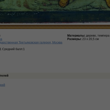
6
Материалы:
дерево, темпера
на
Размеры:
23 х 20,5 см
дарственная Третьяковская галерея, Москва
:1 Средний балл:1
телей
арий