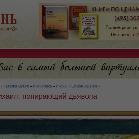
»
Каталог музея
»
Иконопись
»
Иконы
»
Симон Ушаков
»
ихаил, попирающий дьявола