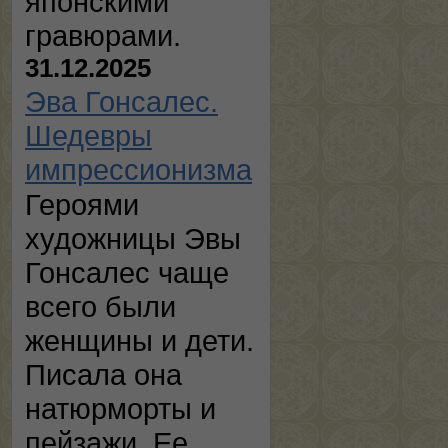
японскими
гравюрами.
31.12.2025
Эва Гонсалес.
Шедевры
импрессионизма
Героями
художницы Эвы
Гонсалес чаще
всего были
женщины и дети.
Писала она
натюрморты и
пейзажи. Ее