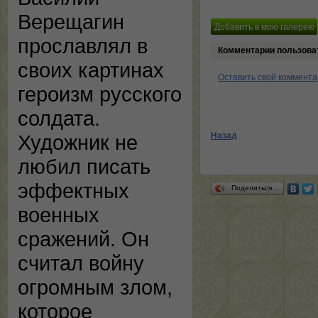
Верещагин
прославлял в
Комментарии пользова
своих картинах
Оставить свой коммент
героизм русского
солдата.
Назад
Художник не
любил писать
эффектных
Поделиться…
военных
сражений. Он
считал войну
огромным злом,
которое