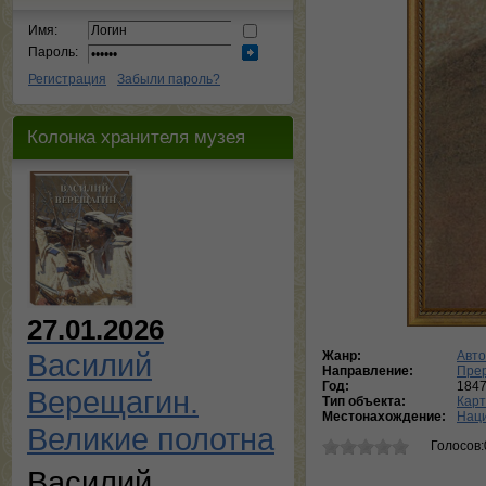
Имя:
Пароль:
Регистрация
Забыли пароль?
Колонка хранителя музея
27.01.2026
Василий
Жанр:
Авто
Направление:
Пре
Год:
184
Верещагин.
Тип объекта:
Кар
Местонахождение:
Наци
Великие полотна
Голосов:
Василий