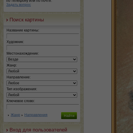
по телефону или по почте.
Задать вопрос
Поиск картины
Название картины:
Художник:
Местонахождение:
Жанр:
Направление:
Тип изображения:
Ключевое слово:
Жанр
Направления
Вход для пользователей