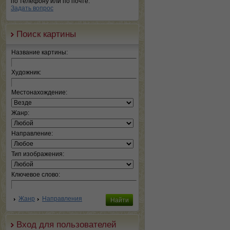
по телефону или по почте.
Задать вопрос
Поиск картины
Название картины:
Художник:
Местонахождение:
Жанр:
Направление:
Тип изображения:
Ключевое слово:
Жанр
Направления
Вход для пользователей