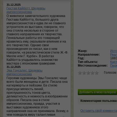
31.12.2025
Гюстав Кайботт. Шедевры
импрессионизма
О живописи замечательного художника
Гюстава Кайботта, большого друга
импрессионистов и едва ли не главного
устроителя их выставок, говорили, что
она стояла несколько в стороне от
главного направления их творчества.
Гениальные работы его товарищей
нравились ему, оказывали влияние и на
его творчество. Однако свои
произведения он писал, как о нем
Жанр:
Исто
говорили, «в реалистическом стиле Ж.-Ф.
Направление:
Реа
Милле или Г. Курбе». В работах
Год:
188
Кайботта угадывалось знакомство
Тип объекта:
Кар
мастера с японскими гравюрами.
Местонахождение:
Перм
31.12.2025
Эва Гонсалес. Шедевры
Голосов
импрессионизма
Героями художницы Эвы Гонсалес чаще
всего были женщины и дети. Писала она
натюрморты и пейзажи. Ее стилю
присущи мягкость линий,
приглушенность тонов цвета,
деликатность и нежность в изображении
образов. Писала она в стиле
Комментарии пользова
импрессионизма, правда, участия в
выставках художников этого
Оставить свой коммент
направления она не принимала. Всему, о
чем поведала миру талантливая