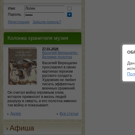
Имя:
Пароль:
Регистрация
Забыли пароль?
Колонка хранителя музея
27.01.2026
ОБ
Василий Верещагин.
Великие полотна
Дан
Василий Верещагин
прославлял в своих
исп
картинах героизм
Пол
русского солдата.
Художник не любил
писать эффектных
военных сражений.
Он считал войну огромным злом,
которое привносит в жизнь людей
разруху и смерть, и его полотна именно
так войну и показывают.
Далее
Все статьи
Афиша