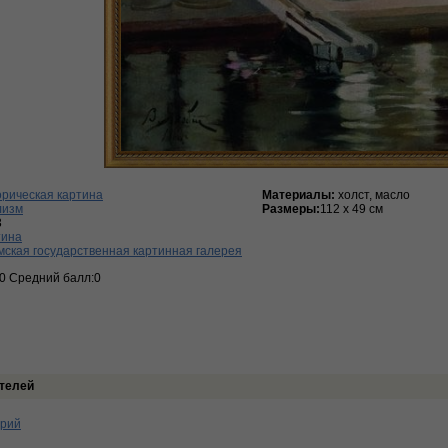
рическая картина
Материалы:
холст, масло
лизм
Размеры:
112 х 49 см
3
тина
ская государственная картинная галерея
:0 Средний балл:0
телей
арий