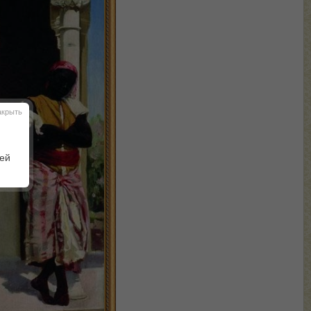
акрыть
шей