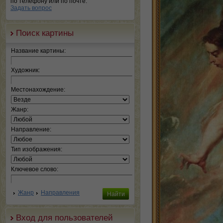
по телефону или по почте.
Задать вопрос
Поиск картины
Название картины:
Художник:
Местонахождение:
Жанр:
Направление:
Тип изображения:
Ключевое слово:
Жанр
Направления
Вход для пользователей