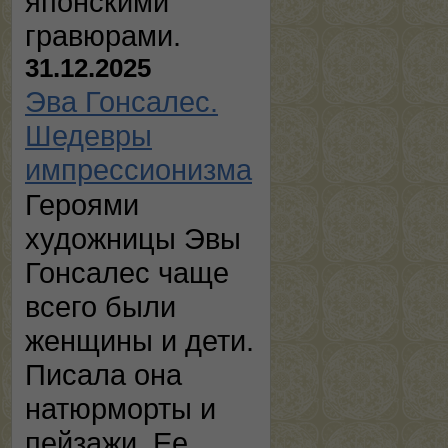
японскими
гравюрами.
31.12.2025
Эва Гонсалес.
Шедевры
импрессионизма
Героями
художницы Эвы
Гонсалес чаще
всего были
женщины и дети.
Писала она
натюрморты и
пейзажи. Ее