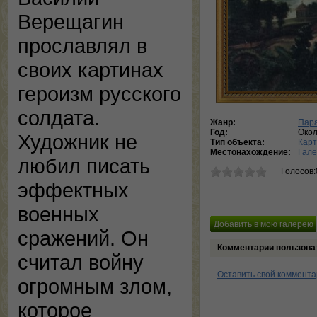
Верещагин
прославлял в
своих картинах
героизм русского
солдата.
Жанр:
Пар
Год:
Окол
Художник не
Тип объекта:
Кар
Местонахождение:
Гал
любил писать
Голосов:
эффектных
военных
сражений. Он
Комментарии пользова
считал войну
Оставить свой коммент
огромным злом,
которое