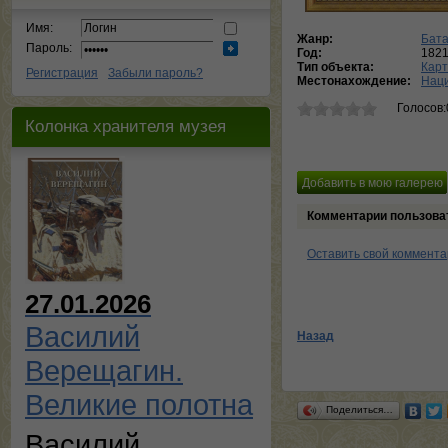
Имя:
Жанр:
Бат
Пароль:
Год:
182
Тип объекта:
Кар
Регистрация
Забыли пароль?
Местонахождение:
Наци
Голосов:
Колонка хранителя музея
Комментарии пользова
Оставить свой коммент
27.01.2026
Василий
Назад
Верещагин.
Великие полотна
Поделиться…
Василий