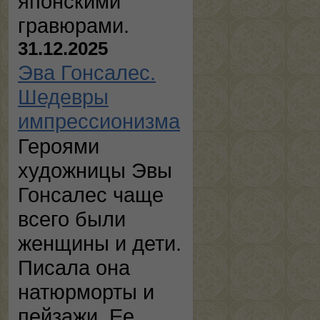
японскими
гравюрами.
31.12.2025
Эва Гонсалес.
Шедевры
импрессионизма
Героями
художницы Эвы
Гонсалес чаще
всего были
женщины и дети.
Писала она
натюрморты и
пейзажи. Ее