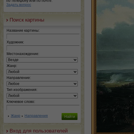
по телефону или по почте.
Задать вопрос
Поиск картины
Название картины:
Художник:
Местонахождение:
Жанр:
Направление:
Тип изображения:
Ключевое слово:
Жанр
Направления
Вход для пользователей