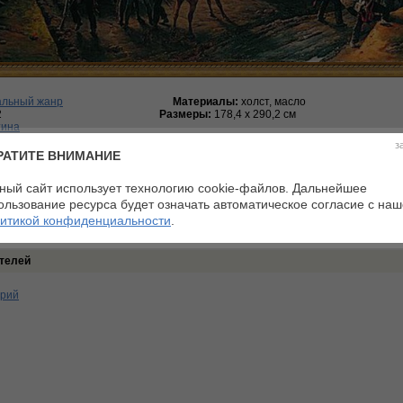
альный жанр
Материалы:
холст, масло
2
Размеры:
178,4 х 290,2 см
тина
иональная галерея, Лондон
з
РАТИТЕ ВНИМАНИЕ
:0 Средний балл:0
ный сайт использует технологию cookie-файлов. Дальнейшее
ользование ресурса будет означать автоматическое согласие с на
итикой конфиденциальности
.
телей
арий