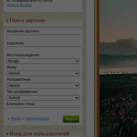
по телефону или по почте.
Задать вопрос
Поиск картины
Название картины:
Художник:
Местонахождение:
Жанр:
Направление:
Тип изображения:
Ключевое слово:
Жанр
Направления
Вход для пользователей