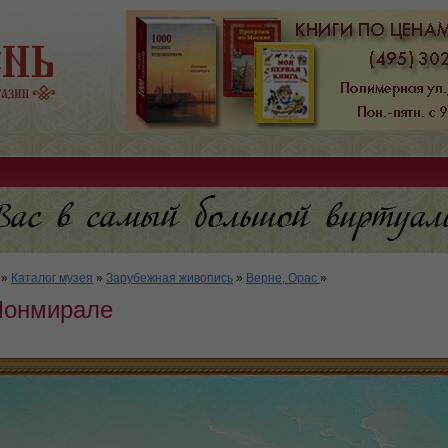
»
Каталог музея
»
Зарубежная живопись
»
Верне, Орас
»
Монмирале