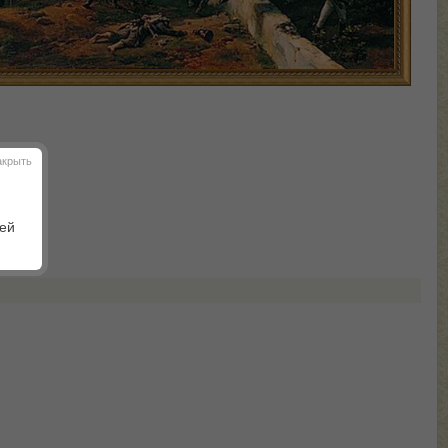
акрыть
шей