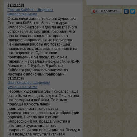
31.12.2025
Гюстав Кайботт. Шедевры
Поделиться…
импрессионизма
О живописи замечательного художника
Гюстава Кайботта, большого друга
импрессионистов и едва ли не главного
устроителя их выставок, говорили, что
она стояла несколько в стороне от
главного направления их творчества.
Гениальные работы его товарищей
нравились ему, оказывали влияние и на
его творчество. Однако свои
произведения он писал, как о нем
говорили, «в реалистическом стиле Ж.-Ф.
Милле или Г. Курбе». В работах
Кайботта угадывалось знакомство
мастера с японскими гравюрами.
31.12.2025
Эва Гонсалес. Шедевры
импрессионизма
Героями художницы Эвы Гонсалес чаще
всего были женщины и дети. Писала она
натюрморты и пейзажи. Ее стилю
присущи мягкость линий,
приглушенность тонов цвета,
деликатность и нежность в изображении
образов. Писала она в стиле
импрессионизма, правда, участия в
выставках художников этого
направления она не принимала. Всему, о
чем поведала миру талантливая