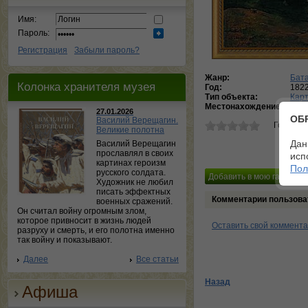
Имя:
Пароль:
Регистрация
Забыли пароль?
Жанр:
Бат
Колонка хранителя музея
Год:
182
Тип объекта:
Кар
Местонахождение:
Нац
27.01.2026
ОБ
Василий Верещагин.
Голосов
Великие полотна
Дан
Василий Верещагин
прославлял в своих
исп
картинах героизм
Пол
русского солдата.
Художник не любил
писать эффектных
Комментарии пользова
военных сражений.
Он считал войну огромным злом,
которое привносит в жизнь людей
Оставить свой коммент
разруху и смерть, и его полотна именно
так войну и показывают.
Далее
Все статьи
Назад
Афиша