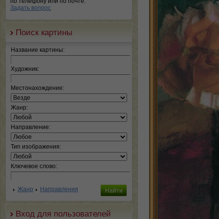
по телефону или по почте.
Задать вопрос
Поиск картины
Название картины:
Художник:
Местонахождение:
Жанр:
Направление:
Тип изображения:
Ключевое слово:
Жанр
Направления
Вход для пользователей