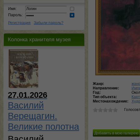
Имя:
Пароль:
Регистрация
Забыли пароль?
Колонка хранителя музея
Жанр:
жанр
Направление:
Имп
Год:
Окол
27.01.2026
Тип объекта:
Кар
Местонахождение:
Худо
Василий
Голосов:
Верещагин.
Великие полотна
Василий