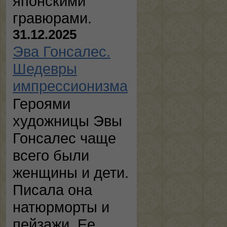
японскими
гравюрами.
31.12.2025
Эва Гонсалес.
Шедевры
импрессионизма
Героями
художницы Эвы
Гонсалес чаще
всего были
женщины и дети.
Писала она
натюрморты и
пейзажи. Ее