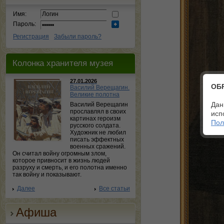
Имя:
Пароль:
Регистрация
Забыли пароль?
Колонка хранителя музея
27.01.2026
ОБ
Василий Верещагин.
Великие полотна
Дан
Василий Верещагин
прославлял в своих
исп
картинах героизм
Пол
русского солдата.
Художник не любил
писать эффектных
военных сражений.
Он считал войну огромным злом,
которое привносит в жизнь людей
разруху и смерть, и его полотна именно
так войну и показывают.
Далее
Все статьи
Афиша