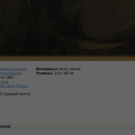
пповой портрет
Материалы:
холст, масло
прессионизм
Размеры:
116 х 89 см
ло 1865
ртина
ей Орсэ, Париж
:0 Средний балл:0
телей