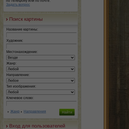
по телефону или по почте.
Задать вопрос
Поиск картины
Название картины:
Художник:
Местонахождение:
Жанр:
Направление:
Тип изображения:
Ключевое слово:
Жанр
Направления
Вход для пользователей