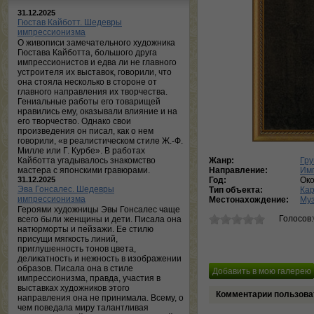
31.12.2025
Гюстав Кайботт. Шедевры
импрессионизма
О живописи замечательного художника
Гюстава Кайботта, большого друга
импрессионистов и едва ли не главного
устроителя их выставок, говорили, что
она стояла несколько в стороне от
главного направления их творчества.
Гениальные работы его товарищей
нравились ему, оказывали влияние и на
его творчество. Однако свои
произведения он писал, как о нем
говорили, «в реалистическом стиле Ж.-Ф.
Милле или Г. Курбе». В работах
Кайботта угадывалось знакомство
Жанр:
Гру
мастера с японскими гравюрами.
Направление:
Им
31.12.2025
Год:
Око
Эва Гонсалес. Шедевры
Тип объекта:
Ка
импрессионизма
Местонахождение:
Муз
Героями художницы Эвы Гонсалес чаще
Голосов
всего были женщины и дети. Писала она
натюрморты и пейзажи. Ее стилю
присущи мягкость линий,
приглушенность тонов цвета,
деликатность и нежность в изображении
образов. Писала она в стиле
импрессионизма, правда, участия в
выставках художников этого
Комментарии пользова
направления она не принимала. Всему, о
чем поведала миру талантливая