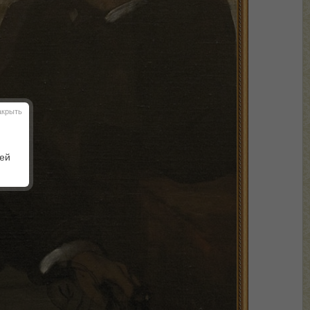
акрыть
шей