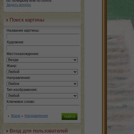
по телефону или по почте.
Задать вопрос
Поиск картины
Название картины:
Художник:
Местонахождение:
Жанр:
Направление:
Тип изображения:
Ключевое слово:
Жанр
Направления
Вход для пользователей