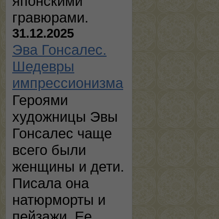
японскими
гравюрами.
31.12.2025
Эва Гонсалес.
Шедевры
импрессионизма
Героями
художницы Эвы
Гонсалес чаще
всего были
женщины и дети.
Писала она
натюрморты и
пейзажи. Ее