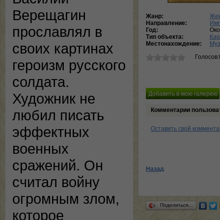
Верещагин
Жанр:
Жен
Направление:
Им
прославлял в
Год:
Ок
Тип объекта:
Кар
Местонахождение:
Муз
своих картинах
Голосов:
героизм русского
солдата.
Художник не
Комментарии пользова
любил писать
эффектных
Оставить свой коммент
военных
сражений. Он
Назад
считал войну
огромным злом,
Поделиться…
которое