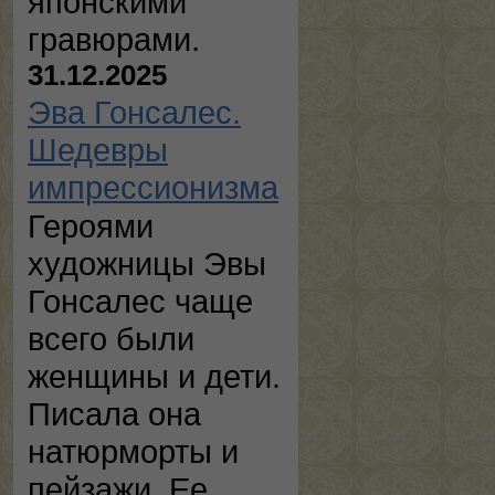
японскими
гравюрами.
31.12.2025
Эва Гонсалес.
Шедевры
импрессионизма
Героями
художницы Эвы
Гонсалес чаще
всего были
женщины и дети.
Писала она
натюрморты и
пейзажи. Ее