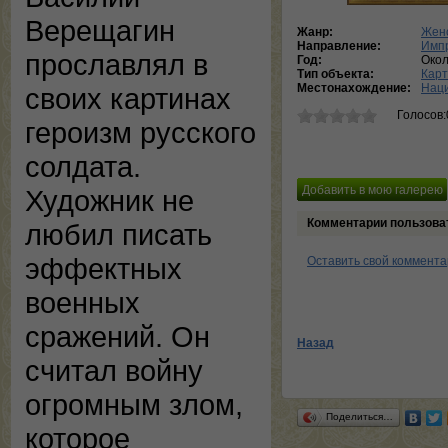
Верещагин
Жанр:
Женс
Направление:
Имп
прославлял в
Год:
Окол
Тип объекта:
Кар
Местонахождение:
Наци
своих картинах
Голосов:
героизм русского
солдата.
Художник не
Комментарии пользова
любил писать
эффектных
Оставить свой коммент
военных
сражений. Он
Назад
считал войну
огромным злом,
Поделиться…
которое