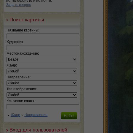
по телефону или по почте.
Задать вопрос
Поиск картины
Название картины:
Художник:
Местонахождение:
Жанр:
Направление:
Тип изображения:
Ключевое слово:
Жанр
Направления
Вход для пользователей