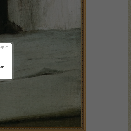
акрыть
шей