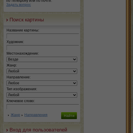
по телефону или по почте.
Задать вопрос
Поиск картины
Название картины:
Художник:
Местонахождение:
Жанр:
Направление:
Тип изображения:
Ключевое слово:
Жанр
Направления
Вход для пользователей