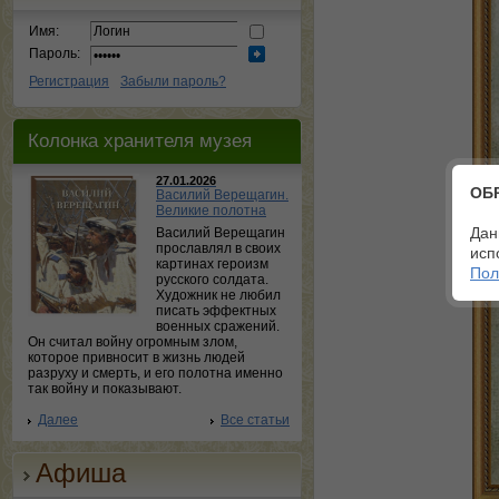
Имя:
Пароль:
Регистрация
Забыли пароль?
Колонка хранителя музея
27.01.2026
ОБ
Василий Верещагин.
Великие полотна
Дан
Василий Верещагин
прославлял в своих
исп
картинах героизм
Пол
русского солдата.
Художник не любил
писать эффектных
военных сражений.
Он считал войну огромным злом,
которое привносит в жизнь людей
разруху и смерть, и его полотна именно
так войну и показывают.
Далее
Все статьи
Афиша