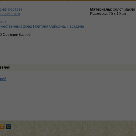
ский портрет
Материалы:
холст, масло
рессионизм
Размеры:
25 х 19 см
3
тина
ожественный фонд Нортона Саймона, Пасадена
:0 Средний балл:0
телей
арий