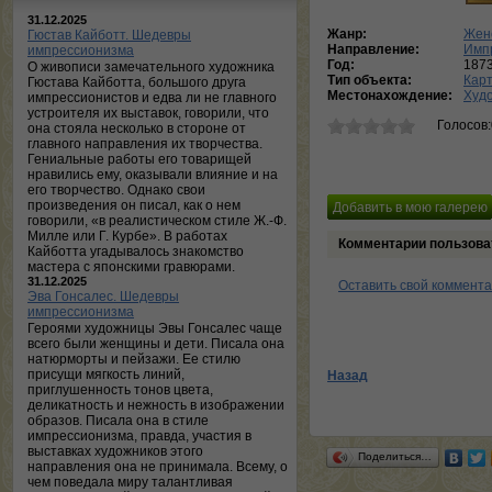
31.12.2025
Жанр:
Жен
Гюстав Кайботт. Шедевры
Направление:
Имп
импрессионизма
Год:
187
О живописи замечательного художника
Тип объекта:
Кар
Гюстава Кайботта, большого друга
Местонахождение:
Худ
импрессионистов и едва ли не главного
устроителя их выставок, говорили, что
Голосов
она стояла несколько в стороне от
главного направления их творчества.
Гениальные работы его товарищей
нравились ему, оказывали влияние и на
его творчество. Однако свои
произведения он писал, как о нем
говорили, «в реалистическом стиле Ж.-Ф.
Милле или Г. Курбе». В работах
Комментарии пользова
Кайботта угадывалось знакомство
мастера с японскими гравюрами.
31.12.2025
Оставить свой коммент
Эва Гонсалес. Шедевры
импрессионизма
Героями художницы Эвы Гонсалес чаще
всего были женщины и дети. Писала она
натюрморты и пейзажи. Ее стилю
присущи мягкость линий,
Назад
приглушенность тонов цвета,
деликатность и нежность в изображении
образов. Писала она в стиле
импрессионизма, правда, участия в
выставках художников этого
Поделиться…
направления она не принимала. Всему, о
чем поведала миру талантливая