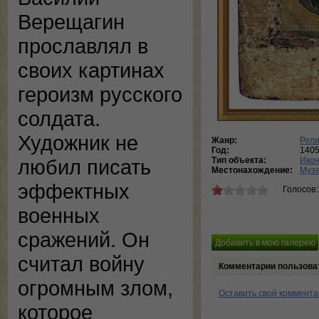
Верещагин
прославлял в
своих картинах
героизм русского
солдата.
Художник не
Жанр:
Рели
Год:
140
Тип объекта:
Ико
любил писать
Местонахождение:
Музе
эффектных
Голосов:
военных
сражений. Он
считал войну
Комментарии пользова
огромным злом,
Оставить свой коммент
которое