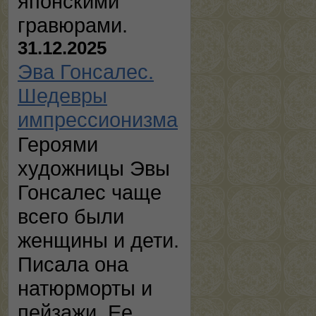
японскими
гравюрами.
31.12.2025
Эва Гонсалес.
Шедевры
импрессионизма
Героями
художницы Эвы
Гонсалес чаще
всего были
женщины и дети.
Писала она
натюрморты и
пейзажи. Ее