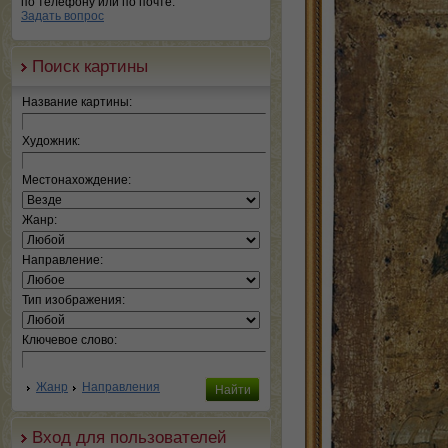
по телефону или по почте.
Задать вопрос
Поиск картины
Название картины:
Художник:
Местонахождение:
Жанр:
Направление:
Тип изображения:
Ключевое слово:
Жанр
Направления
Вход для пользователей