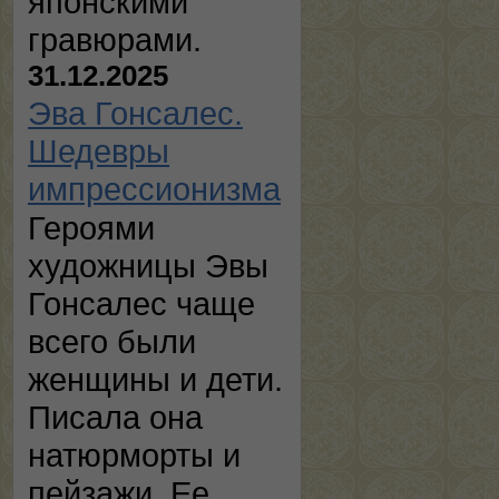
японскими
гравюрами.
31.12.2025
Эва Гонсалес.
Шедевры
импрессионизма
Героями
художницы Эвы
Гонсалес чаще
всего были
женщины и дети.
Писала она
натюрморты и
пейзажи. Ее