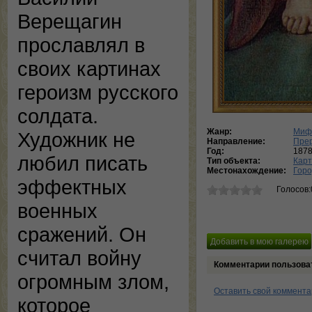
Верещагин
прославлял в
своих картинах
героизм русского
солдата.
Жанр:
Мифо
Художник не
Направление:
Пре
Год:
187
любил писать
Тип объекта:
Кар
Местонахождение:
Горо
эффектных
Голосов:
военных
сражений. Он
считал войну
Комментарии пользова
огромным злом,
Оставить свой коммент
которое