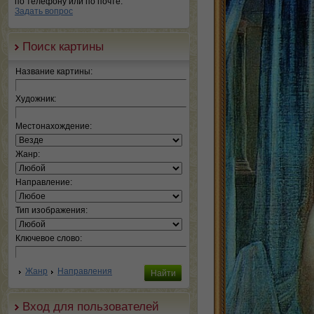
по телефону или по почте.
Задать вопрос
Поиск картины
Название картины:
Художник:
Местонахождение:
Жанр:
Направление:
Тип изображения:
Ключевое слово:
Жанр
Направления
Вход для пользователей