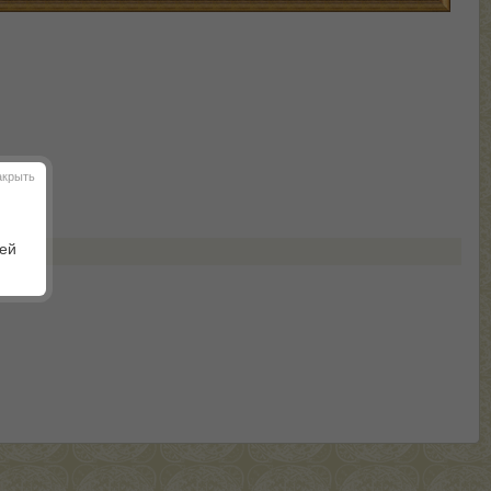
акрыть
шей