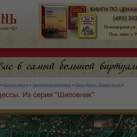
»
Каталог музея
»
Зарубежная живопись
»
Бёрн-Джонс, Эдвард Коли
»
цессы. Из серии "Шиповник"