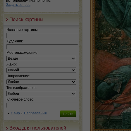
по телефону или по почте.
Задать вопрос
Поиск картины
Название картины:
Художник:
Местонахождение:
Жанр:
Направление:
Тип изображения:
Ключевое слово:
Жанр
Направления
Вход для пользователей