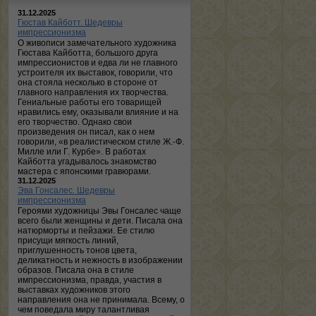
31.12.2025
Гюстав Кайботт. Шедевры
импрессионизма
О живописи замечательного художника
Гюстава Кайботта, большого друга
импрессионистов и едва ли не главного
устроителя их выставок, говорили, что
она стояла несколько в стороне от
главного направления их творчества.
Гениальные работы его товарищей
нравились ему, оказывали влияние и на
его творчество. Однако свои
произведения он писал, как о нем
говорили, «в реалистическом стиле Ж.-Ф.
Милле или Г. Курбе». В работах
Кайботта угадывалось знакомство
мастера с японскими гравюрами.
31.12.2025
Эва Гонсалес. Шедевры
импрессионизма
Героями художницы Эвы Гонсалес чаще
всего были женщины и дети. Писала она
натюрморты и пейзажи. Ее стилю
присущи мягкость линий,
приглушенность тонов цвета,
деликатность и нежность в изображении
образов. Писала она в стиле
импрессионизма, правда, участия в
выставках художников этого
направления она не принимала. Всему, о
чем поведала миру талантливая