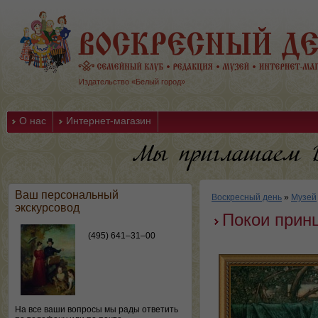
Издательство «Белый город»
О нас
Интернет-магазин
Ваш персональный
Воскресный день
»
Музей
экскурсовод
Покои прин
(495) 641–31–00
На все ваши вопросы мы рады ответить