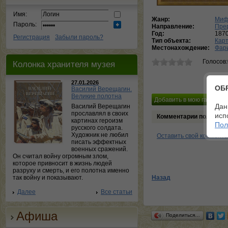
Имя:
Жанр:
Миф
Пароль:
Направление:
Пре
Год:
187
Регистрация
Забыли пароль?
Тип объекта:
Кар
Местонахождение:
Фар
Голосов
Колонка хранителя музея
27.01.2026
ОБ
Василий Верещагин.
Великие полотна
Дан
Василий Верещагин
прославлял в своих
исп
Комментарии пользова
картинах героизм
Пол
русского солдата.
Художник не любил
Оставить свой коммент
писать эффектных
военных сражений.
Он считал войну огромным злом,
которое привносит в жизнь людей
разруху и смерть, и его полотна именно
так войну и показывают.
Назад
Далее
Все статьи
Афиша
Поделиться…