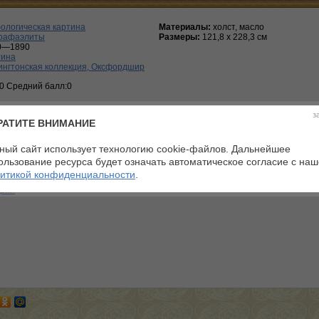
ологическая картина
Материалы:
холст, масло
рафаэлиты
Размеры:
121,8 х 228,3 см
0—1890
тина
ингтонская коллекция, Оксфордшир
:0 Средний балл:0
з
РАТИТЕ ВНИМАНИЕ
ный сайт использует технологию cookie-файлов. Дальнейшее
ользование ресурса будет означать автоматическое согласие с на
телей
итикой конфиденциальности
.
арий