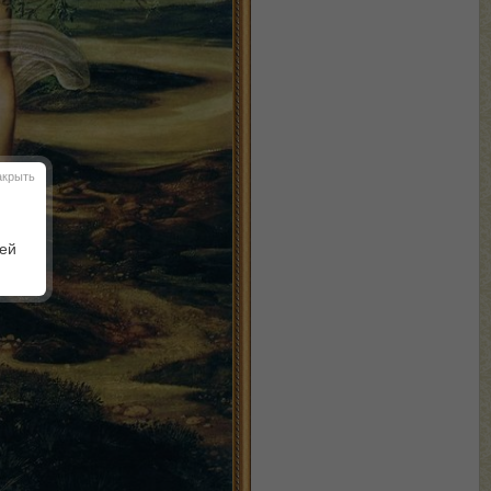
акрыть
шей