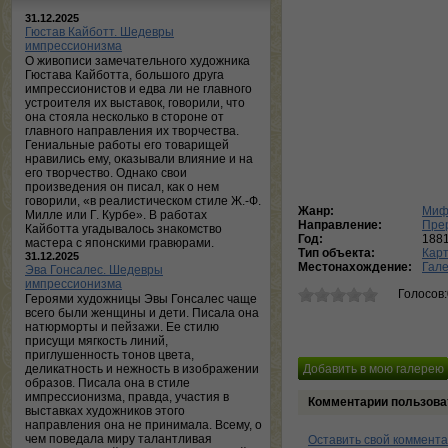
31.12.2025
Гюстав Кайботт. Шедевры
импрессионизма
О живописи замечательного художника
Гюстава Кайботта, большого друга
импрессионистов и едва ли не главного
устроителя их выставок, говорили, что
она стояла несколько в стороне от
главного направления их творчества.
Гениальные работы его товарищей
нравились ему, оказывали влияние и на
его творчество. Однако свои
произведения он писал, как о нем
говорили, «в реалистическом стиле Ж.-Ф.
Жанр:
Миф
Милле или Г. Курбе». В работах
Направление:
Пре
Кайботта угадывалось знакомство
Год:
188
мастера с японскими гравюрами.
Тип объекта:
Кар
31.12.2025
Местонахождение:
Гале
Эва Гонсалес. Шедевры
импрессионизма
Голосов
Героями художницы Эвы Гонсалес чаще
всего были женщины и дети. Писала она
натюрморты и пейзажи. Ее стилю
присущи мягкость линий,
приглушенность тонов цвета,
деликатность и нежность в изображении
образов. Писала она в стиле
импрессионизма, правда, участия в
Комментарии пользова
выставках художников этого
направления она не принимала. Всему, о
чем поведала миру талантливая
Оставить свой коммент