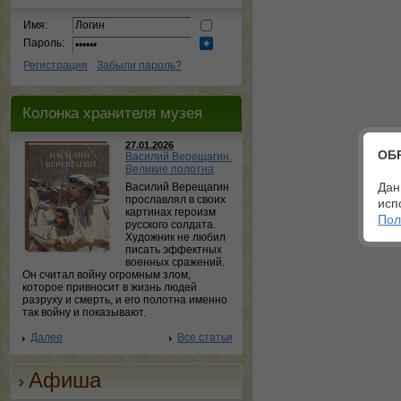
Имя:
Пароль:
Регистрация
Забыли пароль?
Колонка хранителя музея
27.01.2026
ОБ
Василий Верещагин.
Великие полотна
Дан
Василий Верещагин
прославлял в своих
исп
картинах героизм
Пол
русского солдата.
Художник не любил
писать эффектных
военных сражений.
Он считал войну огромным злом,
которое привносит в жизнь людей
разруху и смерть, и его полотна именно
так войну и показывают.
Далее
Все статьи
Афиша