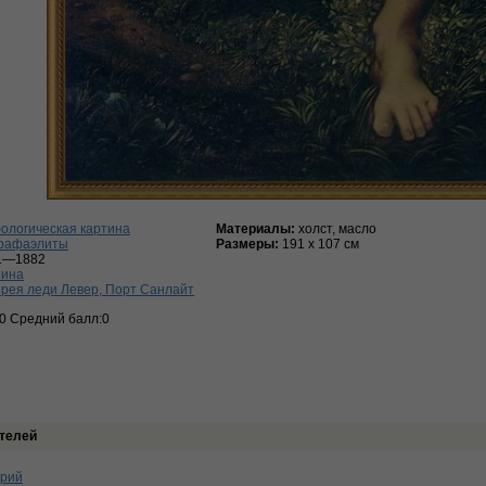
ологическая картина
Материалы:
холст, масло
рафаэлиты
Размеры:
191 х 107 см
1—1882
тина
рея леди Левер, Порт Санлайт
:0 Средний балл:0
телей
арий