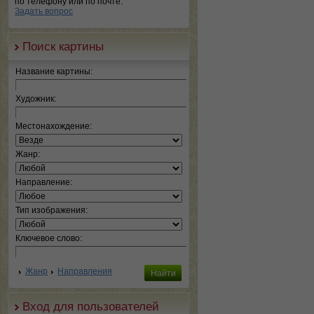
по телефону или по почте.
Задать вопрос
Поиск картины
Название картины:
Художник:
Местонахождение:
Жанр:
Направление:
Тип изображения:
Ключевое слово:
Жанр
Направления
Вход для пользователей