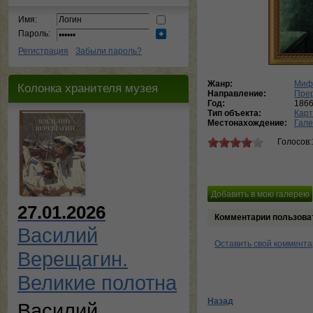
Имя:
Пароль:
Регистрация
Забыли пароль?
Жанр:
Мифо
Колонка хранителя музея
Направление:
Пре
Год:
186
Тип объекта:
Кар
Местонахождение:
Гале
Голосов:
27.01.2026
Комментарии пользова
Василий
Оставить свой коммент
Верещагин.
Великие полотна
Назад
Василий