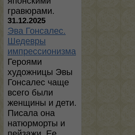
японскими
гравюрами.
31.12.2025
Эва Гонсалес.
Шедевры
импрессионизма
Героями
художницы Эвы
Гонсалес чаще
всего были
женщины и дети.
Писала она
натюрморты и
пейзажи. Ее