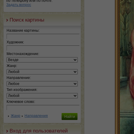
по телефону или по почте.
Задать вопрос
Поиск картины
Название картины:
Художник:
Местонахождение:
Жанр:
Направление:
Тип изображения:
Ключевое слово:
Жанр
Направления
Вход для пользователей