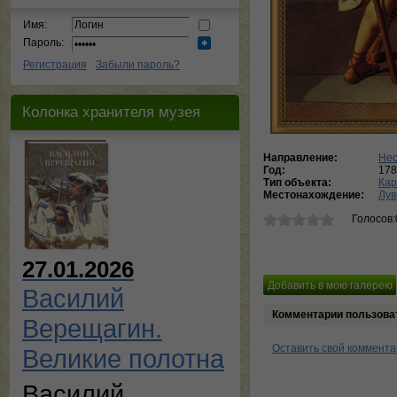
Имя:
Пароль:
Регистрация
Забыли пароль?
Колонка хранителя музея
Направление:
Нео
Год:
178
Тип объекта:
Кар
Местонахождение:
Лув
Голосов:
27.01.2026
Василий
Комментарии пользова
Верещагин.
Оставить свой коммент
Великие полотна
Василий