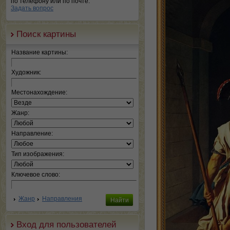
по телефону или по почте.
Задать вопрос
Поиск картины
Название картины:
Художник:
Местонахождение:
Жанр:
Направление:
Тип изображения:
Ключевое слово:
Жанр
Направления
Вход для пользователей