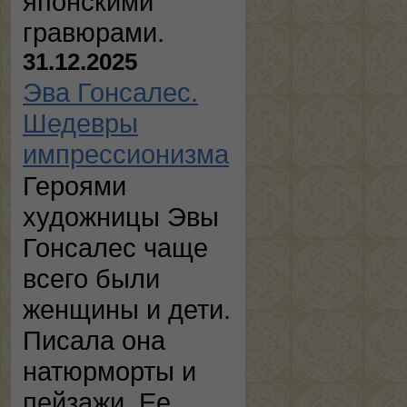
японскими
гравюрами.
31.12.2025
Эва Гонсалес.
Шедевры
импрессионизма
Героями
художницы Эвы
Гонсалес чаще
всего были
женщины и дети.
Писала она
натюрморты и
пейзажи. Ее