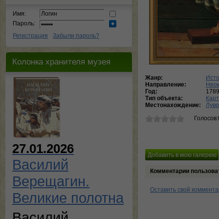
Имя:
Пароль:
Регистрация
Забыли пароль?
Колонка хранителя музея
Жанр:
Исто
Направление:
Нео
Год:
178
Тип объекта:
Кар
Местонахождение:
Лувр
Голосов:
27.01.2026
Василий
Комментарии пользова
Верещагин.
Оставить свой коммент
Великие полотна
Василий