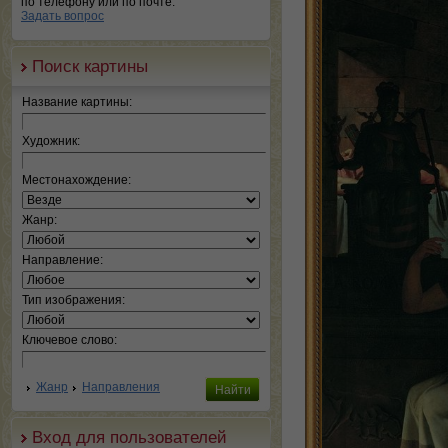
по телефону или по почте.
Задать вопрос
Поиск картины
Название картины:
Художник:
Местонахождение:
Жанр:
Направление:
Тип изображения:
Ключевое слово:
Жанр
Направления
Вход для пользователей