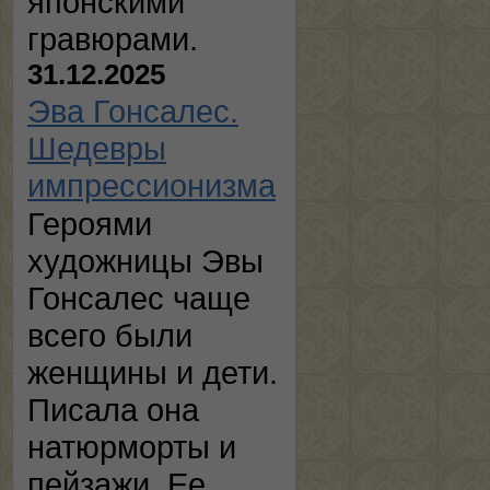
японскими
гравюрами.
31.12.2025
Эва Гонсалес.
Шедевры
импрессионизма
Героями
художницы Эвы
Гонсалес чаще
всего были
женщины и дети.
Писала она
натюрморты и
пейзажи. Ее