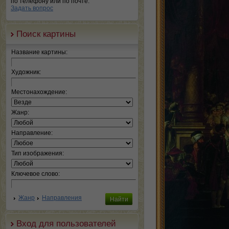
по телефону или по почте.
Задать вопрос
Поиск картины
Название картины:
Художник:
Местонахождение:
Жанр:
Направление:
Тип изображения:
Ключевое слово:
Жанр
Направления
Вход для пользователей