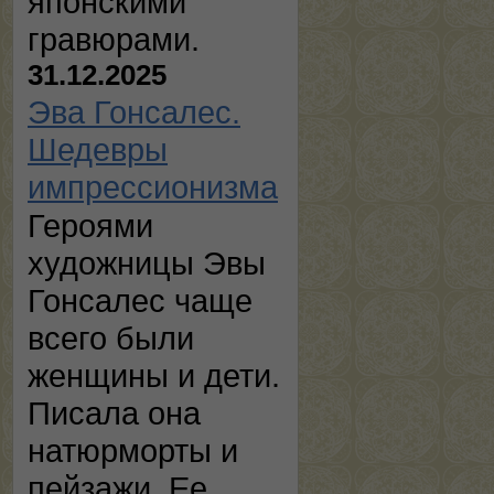
японскими
гравюрами.
31.12.2025
Эва Гонсалес.
Шедевры
импрессионизма
Героями
художницы Эвы
Гонсалес чаще
всего были
женщины и дети.
Писала она
натюрморты и
пейзажи. Ее