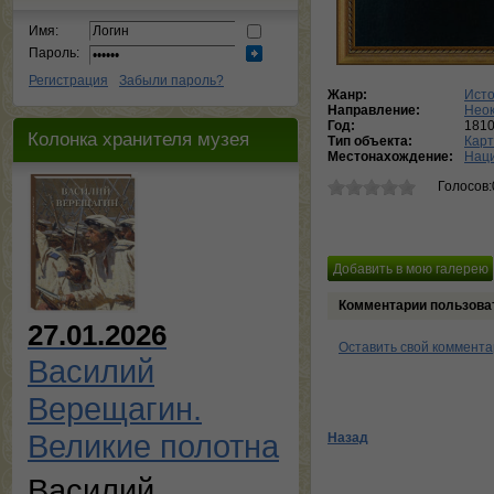
Имя:
Пароль:
Регистрация
Забыли пароль?
Жанр:
Исто
Направление:
Нео
Год:
181
Колонка хранителя музея
Тип объекта:
Кар
Местонахождение:
Наци
Голосов:
Комментарии пользова
27.01.2026
Оставить свой коммент
Василий
Верещагин.
Великие полотна
Назад
Василий