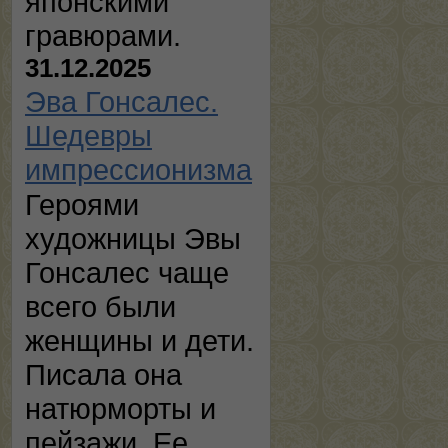
японскими
гравюрами.
31.12.2025
Эва Гонсалес.
Шедевры
импрессионизма
Героями
художницы Эвы
Гонсалес чаще
всего были
женщины и дети.
Писала она
натюрморты и
пейзажи. Ее