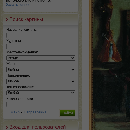
по телефону или по почте.
Задать вопрос
Поиск картины
Название картины:
Художник:
Местонахождение:
Жанр:
Направление:
Тип изображения:
Ключевое слово:
Жанр
Направления
Вход для пользователей