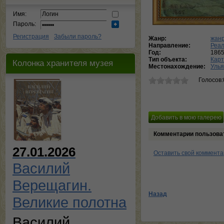
Имя:
Пароль:
Регистрация
Забыли пароль?
Жанр:
жанр
Направление:
Реа
Год:
186
Тип объекта:
Кар
Колонка хранителя музея
Местонахождение:
Улья
Голосов:
Комментарии пользова
27.01.2026
Оставить свой коммент
Василий
Верещагин.
Назад
Великие полотна
Василий