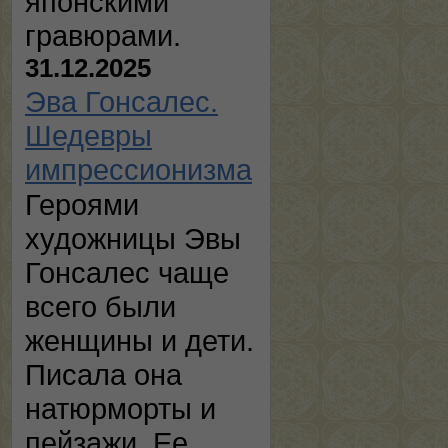
японскими
гравюрами.
31.12.2025
Эва Гонсалес.
Шедевры
импрессионизма
Героями
художницы Эвы
Гонсалес чаще
всего были
женщины и дети.
Писала она
натюрморты и
пейзажи. Ее