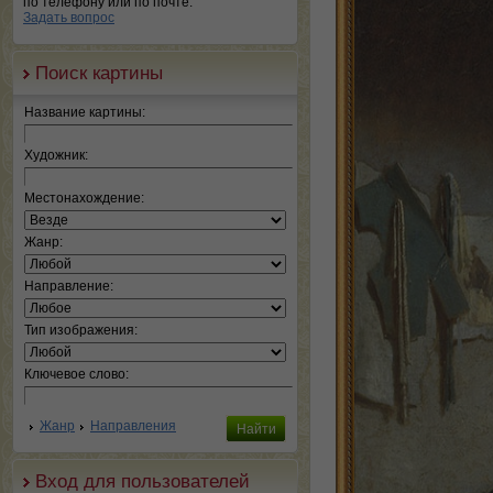
по телефону или по почте.
Задать вопрос
Поиск картины
Название картины:
Художник:
Местонахождение:
Жанр:
Направление:
Тип изображения:
Ключевое слово:
Жанр
Направления
Вход для пользователей