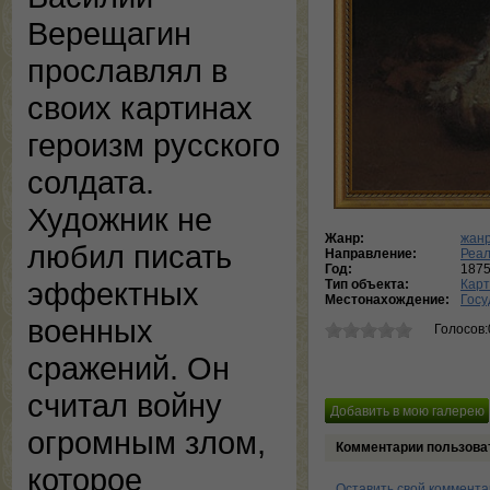
Верещагин
прославлял в
своих картинах
героизм русского
солдата.
Художник не
Жанр:
жанр
любил писать
Направление:
Реа
Год:
187
эффектных
Тип объекта:
Кар
Местонахождение:
Госу
военных
Голосов:
сражений. Он
считал войну
огромным злом,
Комментарии пользова
которое
Оставить свой коммент