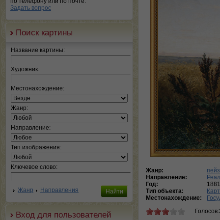
по телефону или по почте.
Задать вопрос
Поиск картины
Название картины:
Художник:
Местонахождение:
Жанр:
Направление:
Тип изображения:
Ключевое слово:
Жанр:
пей
Направление:
Реа
Год:
188
Жанр
Направления
Тип объекта:
Кар
Местонахождение:
Госу
Голосов:
Вход для пользователей