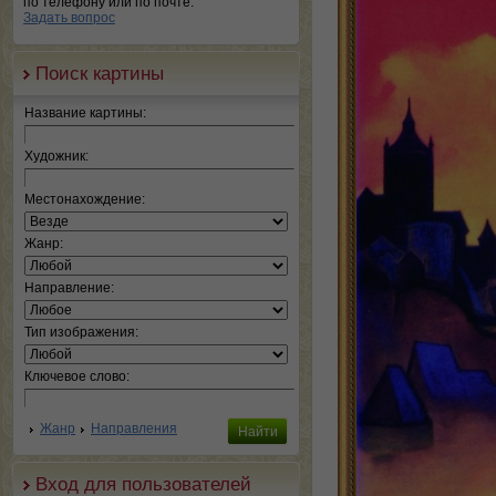
по телефону или по почте.
Задать вопрос
Поиск картины
Название картины:
Художник:
Местонахождение:
Жанр:
Направление:
Тип изображения:
Ключевое слово:
Жанр
Направления
Вход для пользователей