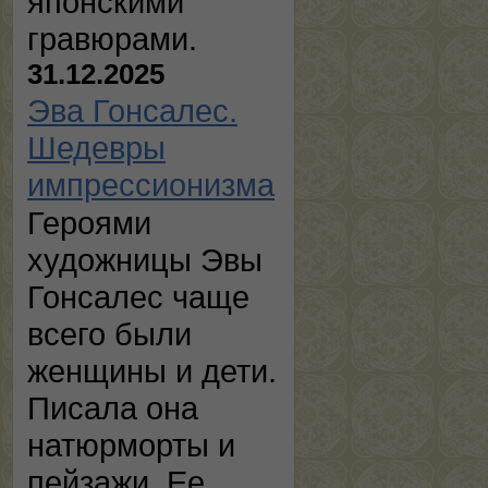
японскими
гравюрами.
31.12.2025
Эва Гонсалес.
Шедевры
импрессионизма
Героями
художницы Эвы
Гонсалес чаще
всего были
женщины и дети.
Писала она
натюрморты и
пейзажи. Ее