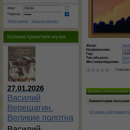
Имя:
Пароль:
Регистрация
Забыли пароль?
Колонка хранителя музея
Жанр:
Мифо
Направление:
Сим
Год:
193
Тип объекта:
Кар
Местонахождение:
Госу
Голосов:
27.01.2026
Василий
Комментарии пользова
Верещагин.
Оставить свой коммент
Великие полотна
Василий