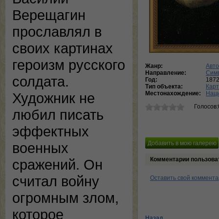
Верещагин
прославлял в
своих картинах
героизм русского
Жанр:
Авто
Направление:
Сим
солдата.
Год:
187
Тип объекта:
Кар
Местонахождение:
Наци
Художник не
Голосов:
любил писать
эффектных
военных
Комментарии пользова
сражений. Он
считал войну
Оставить свой коммент
огромным злом,
которое
Назад