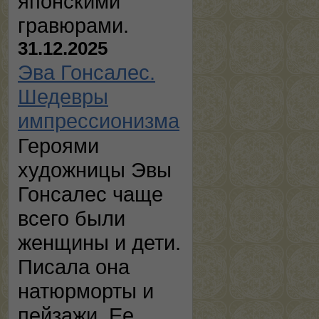
японскими
гравюрами.
31.12.2025
Эва Гонсалес.
Шедевры
импрессионизма
Героями
художницы Эвы
Гонсалес чаще
всего были
женщины и дети.
Писала она
натюрморты и
пейзажи. Ее