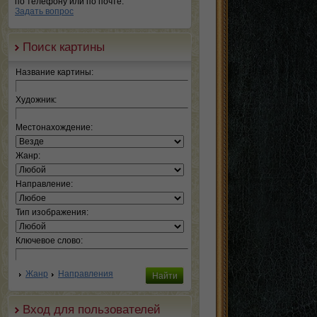
по телефону или по почте.
Задать вопрос
Поиск картины
Название картины:
Художник:
Местонахождение:
Жанр:
Направление:
Тип изображения:
Ключевое слово:
Жанр
Направления
Вход для пользователей