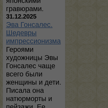
японскими
гравюрами.
31.12.2025
Эва Гонсалес.
Шедевры
импрессионизма
Героями
художницы Эвы
Гонсалес чаще
всего были
женщины и дети.
Писала она
натюрморты и
пейзажи. Ее