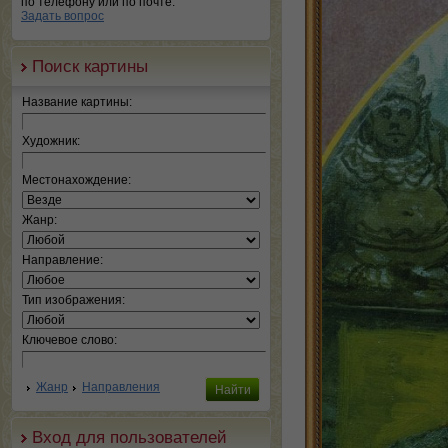
по телефону или по почте.
Задать вопрос
Поиск картины
Название картины:
Художник:
Местонахождение:
Жанр:
Направление:
Тип изображения:
Ключевое слово:
Жанр
Направления
Вход для пользователей