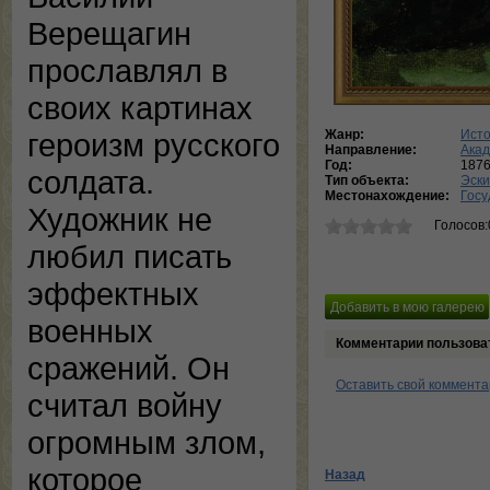
Верещагин
прославлял в
своих картинах
Жанр:
Исто
героизм русского
Направление:
Ака
Год:
187
солдата.
Тип объекта:
Эски
Местонахождение:
Госу
Художник не
Голосов:
любил писать
эффектных
военных
Комментарии пользова
сражений. Он
Оставить свой коммент
считал войну
огромным злом,
которое
Назад