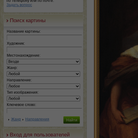
по телефону или по почте.
Задать вопрос
Поиск картины
Название картины:
Художник:
Местонахождение:
Жанр:
Направление:
Тип изображения:
Ключевое слово:
Жанр
Направления
Вход для пользователей