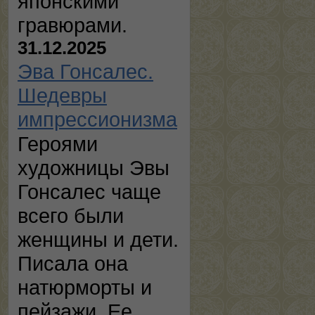
японскими
гравюрами.
31.12.2025
Эва Гонсалес.
Шедевры
импрессионизма
Героями
художницы Эвы
Гонсалес чаще
всего были
женщины и дети.
Писала она
натюрморты и
пейзажи. Ее