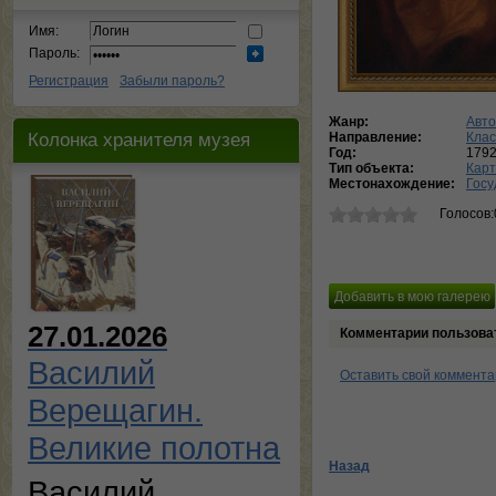
Имя:
Пароль:
Регистрация
Забыли пароль?
Жанр:
Авто
Колонка хранителя музея
Направление:
Кла
Год:
179
Тип объекта:
Кар
Местонахождение:
Госу
Голосов:
27.01.2026
Комментарии пользова
Василий
Оставить свой коммент
Верещагин.
Великие полотна
Назад
Василий