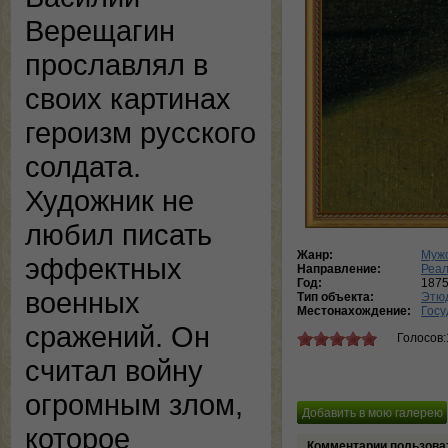
Верещагин
прославлял в
своих картинах
героизм русского
солдата.
Художник не
любил писать
Жанр:
Мужс
эффектных
Направление:
Реа
Год:
187
военных
Тип объекта:
Этю
Местонахождение:
Госу
сражений. Он
Голосов:
считал войну
огромным злом,
которое
Комментарии пользова