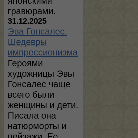
японскими
гравюрами.
31.12.2025
Эва Гонсалес.
Шедевры
импрессионизма
Героями
художницы Эвы
Гонсалес чаще
всего были
женщины и дети.
Писала она
натюрморты и
пейзажи. Ее