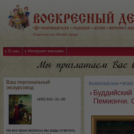
Издательство «Белый город»
О нас
Интернет-магазин
Ваш персональный
Воскресный день
»
Музей
экскурсовод
Буддийский 
Пемиончи. 
(495) 641–31–00
На все ваши вопросы мы рады ответить