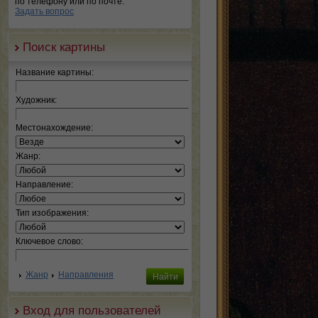
по телефону или по почте.
Задать вопрос
Поиск картины
Название картины:
Художник:
Местонахождение:
Жанр:
Направление:
Тип изображения:
Ключевое слово:
Жанр
Направления
Вход для пользователей