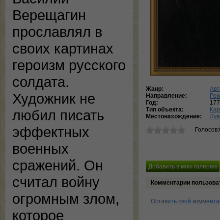
Верещагин
прославлял в
своих картинах
героизм русского
солдата.
Жанр:
Авт
Художник не
Направление:
Рок
Год:
177
Тип объекта:
Кар
любил писать
Местонахождение:
Лув
эффектных
Голосов:
военных
сражений. Он
считал войну
Комментарии пользова
огромным злом,
Оставить свой коммент
которое