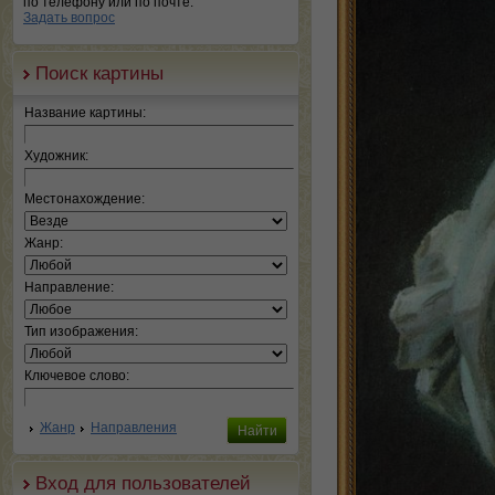
по телефону или по почте.
Задать вопрос
Поиск картины
Название картины:
Художник:
Местонахождение:
Жанр:
Направление:
Тип изображения:
Ключевое слово:
Жанр
Направления
Вход для пользователей