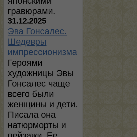
японскими
гравюрами.
31.12.2025
Эва Гонсалес.
Шедевры
импрессионизма
Героями
художницы Эвы
Гонсалес чаще
всего были
женщины и дети.
Писала она
натюрморты и
пейзажи. Ее