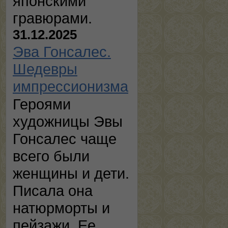
японскими
гравюрами.
31.12.2025
Эва Гонсалес.
Шедевры
импрессионизма
Героями
художницы Эвы
Гонсалес чаще
всего были
женщины и дети.
Писала она
натюрморты и
пейзажи. Ее