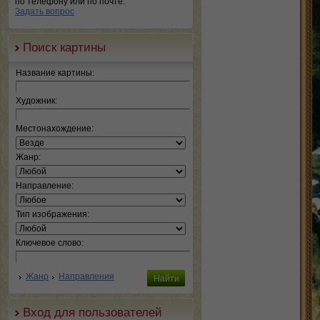
по телефону или по почте.
Задать вопрос
Поиск картины
Название картины:
Художник:
Местонахождение:
Жанр:
Направление:
Тип изображения:
Ключевое слово:
Жанр
Направления
Вход для пользователей