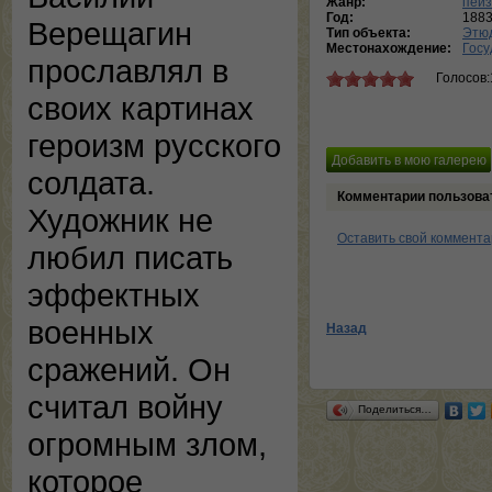
Жанр:
пей
Год:
188
Верещагин
Тип объекта:
Этю
Местонахождение:
Госу
прославлял в
Голосов:
своих картинах
героизм русского
солдата.
Комментарии пользова
Художник не
Оставить свой коммент
любил писать
эффектных
военных
Назад
сражений. Он
считал войну
Поделиться…
огромным злом,
которое